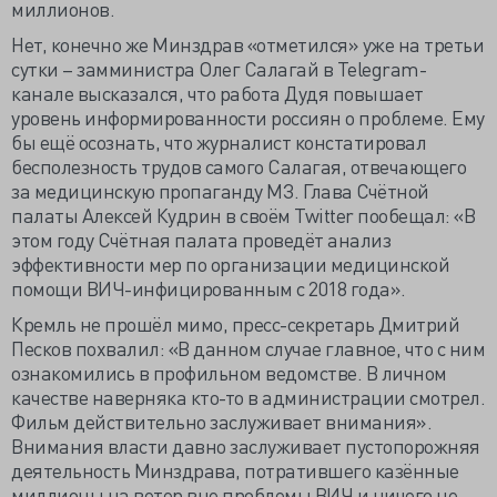
миллионов.
Нет, конечно же Минздрав «отметился» уже на третьи
сутки – замминистра Олег Салагай в Telegram-
канале высказался, что работа Дудя повышает
уровень информированности россиян о проблеме. Ему
бы ещё осознать, что журналист констатировал
бесполезность трудов самого Салагая, отвечающего
за медицинскую пропаганду МЗ. Глава Счётной
палаты Алексей Кудрин в своём Twitter пообещал: «В
этом году Счётная палата проведёт анализ
эффективности мер по организации медицинской
помощи ВИЧ-инфицированным с 2018 года».
Кремль не прошёл мимо, пресс-секретарь Дмитрий
Песков похвалил: «В данном случае главное, что с ним
ознакомились в профильном ведомстве. В личном
качестве наверняка кто-то в администрации смотрел.
Фильм действительно заслуживает внимания».
Внимания власти давно заслуживает пустопорожняя
деятельность Минздрава, потратившего казённые
миллионы на ветер вне проблемы ВИЧ и ничего не