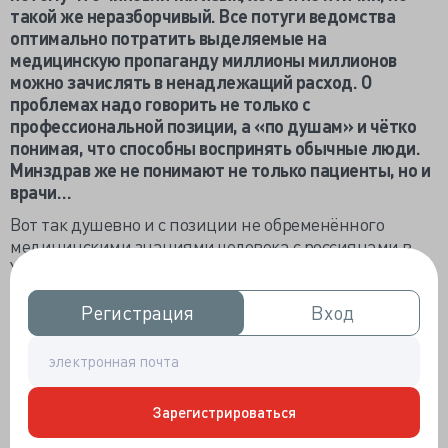
такой же неразборчивый. Все потуги ведомства
оптимально потратить выделяемые на
медицинскую пропаганду миллионы миллионов
можно зачислять в ненадлежащий расход. О
проблемах надо говорить не только с
профессиональной позиции, а «по душам» и чётко
понимая, что способны воспринять обычные люди.
Минздрав же не понимают не только пациенты, но и
врачи…
Вот так душевно и с позиции не обременённого
медицинскими знаниями человека с россиянами в
Youtube заговорил журналист Юрий Дудь: «Среди
многих проблем, которые есть в России, нам хочется
изучать те, про которые говорить или не хотят, или
Регистрация
Регистрация
Вход
Вход
стесняются. Например – эпидемия ВИЧ и СПИДа. Про
нее говорят отдельные активисты, но точно не все
вокруг. Многие думали, что это болезнь осталась где-
то в 90-х и точно не добралась до эпохи
Зарегистрироваться
высокоскоростного интернета».