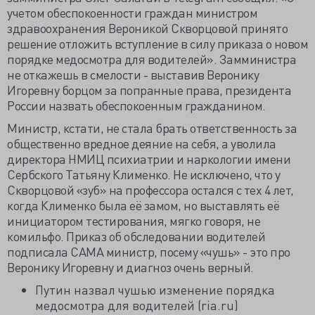
учетом обеспокоенности граждан министром
здравоохранения Вероникой Скворцовой принято
решение отложить вступление в силу приказа о новом
порядке медосмотра для водителей». Замминистра
не откажешь в смелости - выставив Веронику
Игоревну борцом за попранные права, президента
России назвать обеспокоенным гражданином.
Министр, кстати, не стала брать ответственность за
общественно вредное деяние на себя, а уволила
директора НМИЦ психиатрии и наркологии имени
Сербского Татьяну Клименко. Не исключено, что у
Скворцовой «зуб» на профессора остался с тех 4 лет,
когда Клименко была её замом, но выставлять её
инициатором тестирования, мягко говоря, не
комильфо. Приказ об обследовании водителей
подписала САМА министр, посему «чушь» - это про
Веронику Игоревну и диагноз очень верный.
Путин назвал чушью изменение порядка
медосмотра для водителей (ria.ru)