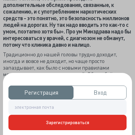
дополнительные обследования, связанные, к
сожалению, и с употреблением наркотических
средств - это понятно, это безопасность миллионов
людей на дорогах. Ну так надо вводить это как-то с
умом, поэтапно хотя бы». Про ум Минздрава надо бы
интересоваться у врачей, с диагнозом не обманут,
потому что клиника давно и налицо.
Традиционно до нашей головы трудно доходит,
иногда и вовсе не доходит, но чаще просто
запаздывает, как было с новыми правилами
медицинских осмотров водителей. Об углублённом
наркологическом тестировании
объявили в начале
октября.
Тогда сетевая публика активно обсуждала
Регистрация
Регистрация
Вход
Вход
тему, но очереди в наркодиспансеры начали
выстраиваться только в последнюю неделю.
Стоимость обследования оправданная, но
неожиданная, потому что сегодняшние 230-350
Зарегистрироваться
рублей – это почти ничего, а будет от 3600 и до 6000,
которые водителям уже жалко. Нельзя не согласиться