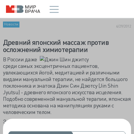
Новости
6/29/2012
Древний японский массаж против
осложнений химиотерапии
В России даже
среди самых эксцентричных пациентов,
увлекающихся йогой, медитацией и различными
видами мануальной терапии, не найдется большого
поклонника и знатока Дзин Син Дзютсу (Jin Shin
Jyutsu) - древнего японского искусства исцеления.
Подобно современной мануальной терапии, японская
методика основана на манипуляциях руками с
человеческим телом.
Это искусство только недавно стало набирать
популярность в западной медицине, что привлекло к