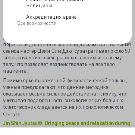
массаж. И боль и тошнота пропали бы безвозвратно.
медицины
Но чудо заключается в том, что абсолютно все
Аккредитация врача
пациенты отметили снижение интенсивности
Все возможности
осложнений от лечения после регулярных сеансов
массажа. После процедур не просто становилось
легче, сами химиотерапевтические процедуры
перестали доставлять большой дискомфорт. Во время
сеанса мастер Дзин Син Дзютсу затрагивает около 50
энергетических точек, располагающихся по всему
телу, что позволяет воздействовать на всё тело
пациента.
Помимо ярко выраженной физиологической пользы,
ученые предполагают, что данная методика
оказывает весьма сильное действие на психику, что,
учитывая подавленность онкологических больных,
благотворно складывается на их психологическом
статусе.
Jin Shin Jyutsu®: Bringing peace and relaxation during
cancer treatment (ukhealthcare.uky.edu)