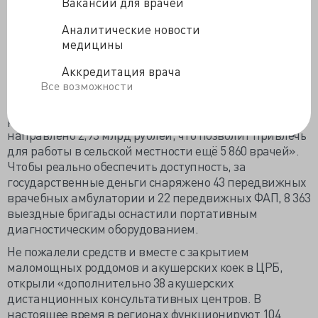
Вакансии для врачей
врачей общей практики и 4 502 врачебных
амбулаториях толпятся больные.
Аналитические новости
За 2012–2013 годы в село приехало 12 тысяч врачей,
медицины
которым должны были компенсировать переезд и
Аккредитация врача
устройство на новом месте 12,6 млрд рублей. Обещано
Все возможности
продолжение выплат, «Распоряжением
Правительства России от 26 декабря 2013 года №2542-
р из бюджета ФОМС в текущем году на эти же цели
направлено 2,93 млрд рублей, что позволит привлечь
для работы в сельской местности ещё 5 860 врачей».
Чтобы реально обеспечить доступность, за
государственные деньги снаряжено 43 передвижных
врачебных амбулатории и 22 передвижных ФАП, 8 363
выездные бригады оснастили портативным
диагностическим оборудованием.
Не пожалели средств и вместе с закрытием
маломощных роддомов и акушерских коек в ЦРБ,
открыли «дополнительно 38 акушерских
дистанционных консультативных центров. В
настоящее время в регионах функционируют 104