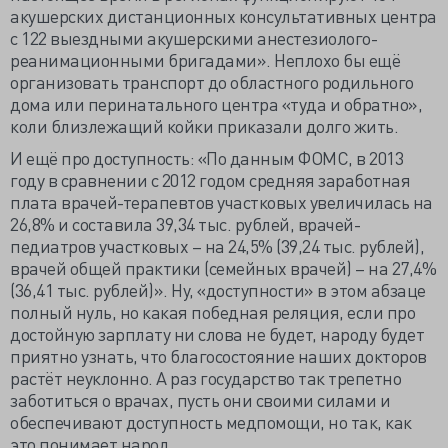
акушерских дистанционных консультативных центра
с 122 выездными акушерскими анестезиолого-
реанимационными бригадами». Неплохо бы ещё
организовать транспорт до областного родильного
дома или перинатального центра «туда и обратно»,
коли близлежащий койки приказали долго жить.
И ещё про доступность: «По данным ФОМС, в 2013
году в сравнении с 2012 годом средняя заработная
плата врачей-терапевтов участковых увеличилась на
26,8% и составила 39,34 тыс. рублей, врачей-
педиатров участковых – на 24,5% (39,24 тыс. рублей),
врачей общей практики (семейных врачей) – на 27,4%
(36,41 тыс. рублей)». Ну, «доступности» в этом абзаце
полный нуль, но какая победная реляция, если про
достойную зарплату ни слова не будет, народу будет
приятно узнать, что благосостояние наших докторов
растёт неуклонно. А раз государство так трепетно
заботиться о врачах, пусть они своими силами и
обеспечивают доступность медпомощи, но так, как
это понимает народ.