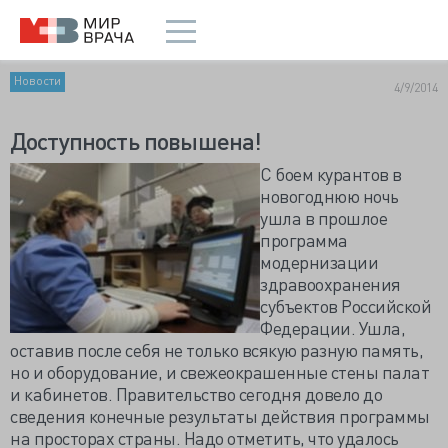
Новости
4/9/2014
Доступность повышена!
С боем курантов в
новогоднюю ночь
ушла в прошлое
программа
модернизации
здравоохранения
субъектов Российской
Федерации. Ушла,
оставив после себя не только всякую разную память,
но и оборудование, и свежеокрашенные стены палат
и кабинетов. Правительство сегодня довело до
сведения конечные результаты действия программы
на просторах страны. Надо отметить, что удалось