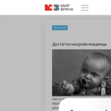
Новости
Достаток на крови младенца
квоту на лечение в федеральном цен
ярое недоверие к бесплатной медици
деньги», родители от поездки отказ