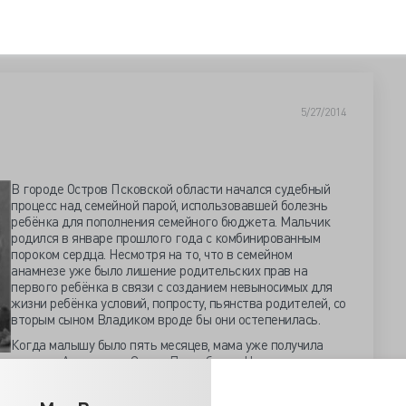
5/27/2014
В городе Остров Псковской области начался судебный
процесс над семейной парой, использовавшей болезнь
ребёнка для пополнения семейного бюджета. Мальчик
родился в январе прошлого года с комбинированным
пороком сердца. Несмотря на то, что в семейном
анамнезе уже было лишение родительских прав на
первого ребёнка в связи с созданием невыносимых для
жизни ребёнка условий, попросту, пьянства родителей, со
вторым сыном Владиком вроде бы они остепенилась.
Когда малышу было пять месяцев, мама уже получила
тре имени Алмазова в Санкт-Петербурге. Но, испытывая
не, где «за квоту разрежут, а зашивать – потребуют
ались, начав собирать деньги на платное лечение. Для