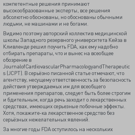
компетентные решения принимают
высокообразованные эксперты, все решения
абсолютно обоснованы, но обоснованы обычными
людьми, не машинами и не богами.
Видимо поэтому авторский коллектив медицинской
школы Западного резервного университета Кейза в
Кливленде решил поучить FDA, как ему надобно
отбирать препараты, что и вынес на всеобщее
обозрение в
Journal
of
Cardiovascular
Pharmacology
and
Therapeutic
s
(
JCPT
). В серьёзно писанной статье отмечают, что
агентству, несущему ответственность за безопасность
действия утверждаемых им для всеобщего
применения препаратов, следует быть более строгим
и бдительным, когда речь заходит о лекарственных
средствах, имеющих серьезные побочные эффекты.
Хотя, покажите-ка лекарственное средство без
серьёзных нежелательных явлений.
За многие годы FDA оступилось на нескольких