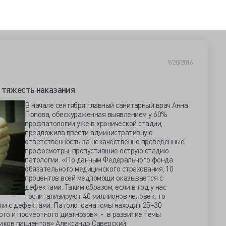
9/20/2016
 тяжесть наказания
В начале сентября главный санитарный врач Анна
Попова, обескураженная выявлением у 60%
профпатологии уже в хронической стадии,
предложила ввести административную
ответственность за некачественно проведенные
профосмотры, пропустившие острую стадию
патологии. «По данным Федерального фонда
обязательного медицинского страхования, 10
процентов всей медпомощи оказывается с
дефектами. Таким образом, если в год у нас
госпитализируют 40 миллионов человек, то
ли с дефектами. Патологоанатомы находят 25–30
го и посмертного диагнозов», - в развитие темы
иков пациентов» Александр Саверский.