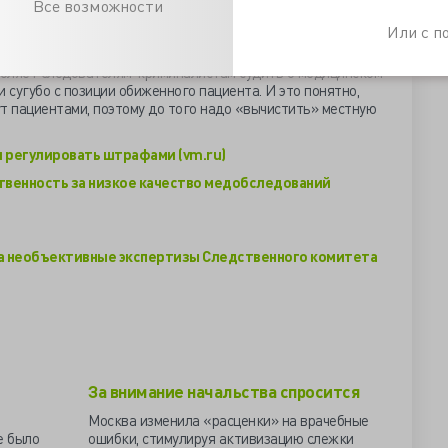
ый криминалистический отдел Следственного комитета,
Все возможности
врачей. До этого дела до суда разбирались с участием
Или с 
ы Татарстана и соседних регионов, поэтому и заключения
суду сделать выводы о качестве оказанной медицинской
оляет следователям-криминалистам судить о медицинском
 сугубо с позиции обиженного пациента. И это понятно,
т пациентами, поэтому до того надо «вычистить» местную
регулировать штрафами (vm.ru)
твенность за низкое качество медобследований
на необъективные экспертизы Следственного комитета
За внимание начальства спросится
Москва изменила «расценки» на врачебные
е было
ошибки, стимулируя активизацию слежки