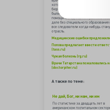
врачам до суда разбирает экспертн
который в 100% находит виновность 
бюро судебно-медицинской экспертиз
были объективными, что позволяло 
помощи. Сегодняшняя практика позв
деле без специального образования и
все следователи когда-нибудь стану
отрасль.
Медицинские ошибки предложили 
Попова предлагает ввести ответс
(tass.ru)
Чужая болезнь (rg.ru)
Врачи Татарстана пожаловались 
(doctorpiter.ru)
А также по теме:
Не дай, Бог, ни нам, ни им
По статистике за двадцать лет в
американском госпитальном сектор