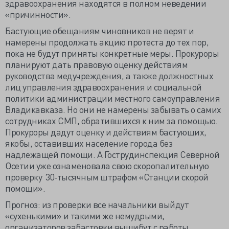
здравоохранения находятся в полном неведении
«причинности».
Бастующие обещаниям чиновников не верят и
намерены продолжать акцию протеста до тех пор,
пока не будут приняты конкретные меры. Прокуроры
планируют дать правовую оценку действиям
руководства медучреждения, а также должностных
лиц управления здравоохранения и социальной
политики администрации местного самоуправления
Владикавказа. Но они не намерены забывать о самих
сотрудниках СМП, обратившихся к ним за помощью.
Прокуроры дадут оценку и действиям бастующих,
якобы, оставивших население города без
надлежащей помощи. А Гострудинспекция Северной
Осетии уже ознаменовала свою скоропалительную
проверку 30-тысячным штрафом «Станции скорой
помощи».
Прогноз: из проверки все начальники выйдут
«сухенькими» и такими же немудрыми,
организаторов забастовки вышибут с работы,