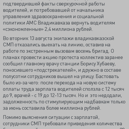
подтвердившей факты сверхурочной работы
водителей, и потребовавшей от начальника
управления здравоохранения и социальной
политики АМС Владикавказа вернуть водителям
«сэкономленные» 2,4 миллиона рублей.
Во вторник 13 августа экипажи владикавказской
СМП отказались выехать на линию, оставив на
работе по экстренным вызовам восемь бригад. О
планах провести акцию протеста коллектив заранее
сообщил главному врачу станции Борису Хубаеву,
поносившего «подстрекателей», и дружно в составе
полусотни сотрудников вышел на улицу. Бастовать
было из-за чего: после перехода на новую систему
оплаты труда зарплата водителей сползла с 12 тысяч
до 9, врачей - с 19 до 12-13 тысяч. Но и это недодали,
задолженность по стимулирующим надбавкам только
за июнь составила более миллиона рублей.
Помимо выяснения ситуации с зарплатой,
сотрудники СМП требовали приведения количества