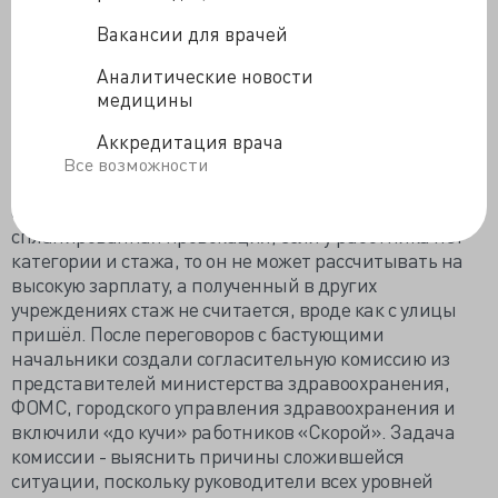
изменить оплату труда, и она справедлива, потому
как базируется на нормативных документах. В
Вакансии для врачей
мудрые головы чиновников не закралась мысль
Аналитические новости
прикинуть собственную жизнь на такую зарплату. На
медицины
деньги, потраченные на министерский костюмчик,
безбедно может прожить одна бригада с семьями, а
Аккредитация врача
может, и больше.
Все возможности
По мнению очередного руководителя - главврача
станции «Скорой помощи», протестные акции -
спланированная провокация, если у работника нет
категории и стажа, то он не может рассчитывать на
высокую зарплату, а полученный в других
учреждениях стаж не считается, вроде как с улицы
пришёл. После переговоров с бастующими
начальники создали согласительную комиссию из
представителей министерства здравоохранения,
ФОМС, городского управления здравоохранения и
включили «до кучи» работников «Скорой». Задача
комиссии - выяснить причины сложившейся
ситуации, поскольку руководители всех уровней