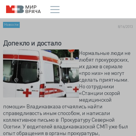
Новости
8/16/2013
Допекло и достало
Нормальные люди не
любят прокурорских,
их даже в сериале
«про них» не могут
сделать приятными.
Но сотрудники
«Станции скорой
медицинской
помощи» Владикавказа отчаялись найти
справедливость иным способом, и написали
коллективное письмо в Прокуратуру Северной
Осетии. У водителей владикавказской СМП уже был
опыт обращения в органы прокуратуры,