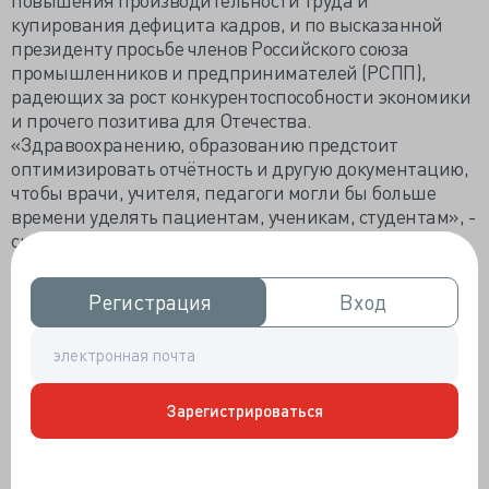
купирования дефицита кадров, и по высказанной
президенту просьбе членов Российского союза
промышленников и предпринимателей (РСПП),
радеющих за рост конкурентоспособности экономики
и прочего позитива для Отечества.
«Здравоохранению, образованию предстоит
оптимизировать отчётность и другую документацию,
чтобы врачи, учителя, педагоги могли бы больше
времени уделять пациентам, ученикам, студентам», -
сказал на встрече Владимир Владимирович.
Поручение президента не застигло врасплох
Государственную думу, спикер Вячеслав Володин
Регистрация
Регистрация
Вход
Вход
оперативно откликнулся: «Комитетам по охране
здоровья и по просвещению поручено проработать во
взаимодействии с коллегами из правительства
вопросы, касающиеся
подготовки законодательных
Зарегистрироваться
изменений, необходимых для снижения
бюрократической нагрузки на врачей
и учителей <…>
Необходимо принимать решения, об этом же говорит