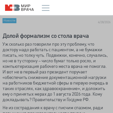
Новости
4/28/2026
Долой формализм со стола врача
Уж сколько раз говорили про эту проблему, что
доктору надо работать с пациентом, а не бумажки
писать, но толку чуть. Подвижки, конечно, случались,
но не в ту сторону – число бумаг только росло, и
компьютеризация рабочего места врача не помогла.
И вот не в первый раз президент поручает
«обеспечить снижение документационной нагрузки
на работников бюджетной сферы в первую очередь в
таких отраслях, как здравоохранение», и доложить
ему о принятых мерах до 1 августа 2026 года. Кому
докладывать? Правительству и Госдуме РФ.
Не из сострадания к врачу с писчим спазмом, ради
повышения производительности труда и