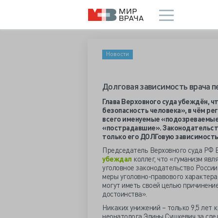
Новости
Долговая зависимость врача п
Глава Верховного суда убеждён, 
безопасность человека», в чём р
всего именуемые «подозреваемые»
«пострадавшие». Законодательств
только его ДОЛГовую зависимост
Председатель Верховного суда РФ В
убеждал
коллег, что «гуманизм явл
уголовное законодательство России 
меры уголовно-правового характера,
могут иметь своей целью причинени
достоинства».
Никаких унижений – только 9,5 лет 
неонатолога Элины Сушкевич за сле