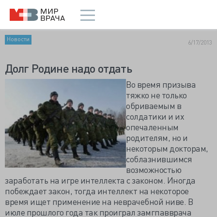
Новости
6/17/2013
Долг Родине надо отдать
Во время призыва
тяжко не только
обриваемым в
солдатики и их
опечаленным
родителям, но и
некоторым докторам,
соблазнившимся
возможностью
заработать на игре интеллекта с законом. Иногда
побеждает закон, тогда интеллект на некоторое
время ищет применение на неврачебной ниве. В
июле прошлого года так проиграл замгпавврача