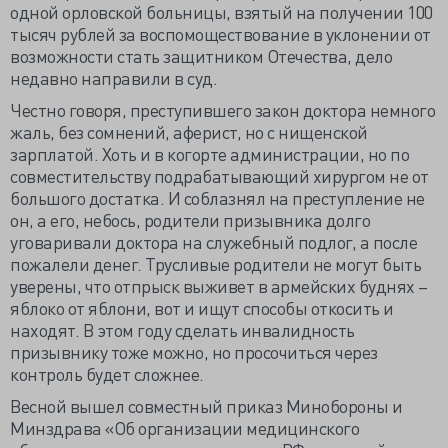
одной орловской больницы, взятый на получении 100
тысяч рублей за воспомоществование в уклонении от
возможности стать защитником Отечества, дело
недавно направили в суд.
Честно говоря, преступившего закон доктора немного
жаль, без сомнений, аферист, но с нищенской
зарплатой. Хоть и в когорте администрации, но по
совместительству подрабатывающий хирургом не от
большого достатка. И соблазнял на преступление не
он, а его, небось, родители призывника долго
уговаривали доктора на служебный подлог, а после
пожалели денег. Трусливые родители не могут быть
уверены, что отпрыск выживет в армейских буднях –
яблоко от яблони, вот и ищут способы откосить и
находят. В этом году сделать инвалидность
призывнику тоже можно, но просочиться через
контроль будет сложнее.
Весной вышел совместный приказ Минобороны и
Минздрава «Об организации медицинского