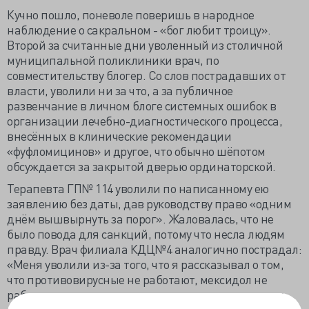
Кучно пошло, поневоле поверишь в народное
наблюдение о сакральном - «бог любит троицу».
Второй за считанные дни уволенный из столичной
муниципальной поликлиники врач, по
совместительству блогер. Со слов пострадавших от
власти, уволили ни за что, а за публичное
развенчание в личном блоге системных ошибок в
организации лечебно-диагностического процесса,
внесённых в клинические рекомендации
«фуфломицинов» и другое, что обычно шёпотом
обсуждается за закрытой дверью ординаторской.
Терапевта ГП№ 114 уволили по написанному ею
заявлению без даты, дав руководству право «одним
днём вышвырнуть за порог». Жаловалась, что не
было повода для санкций, потому что несла людям
правду. Врач филиала КДЦ№4 аналогично пострадал:
«Меня уволили из-за того, что я рассказывал о том,
что противовирусные не работают, мексидол не
работает, о том, что у системы есть куча подводных