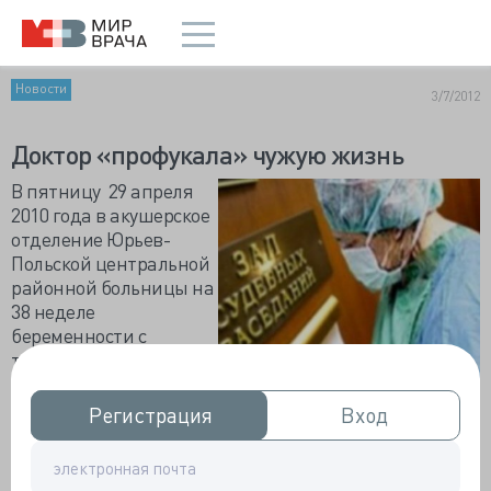
Новости
3/7/2012
Доктор «профукала» чужую жизнь
В пятницу 29 апреля
2010 года в акушерское
отделение Юрьев-
Польской центральной
районной больницы на
38 неделе
беременности с
тяжелым токсикозом
поступила 21-летняя
Галина Филимонова. Пятница – гиблое время,
Регистрация
Регистрация
Вход
Вход
особенно перед затяжными праздниками. Вот и
акушеру-гинекологу было недосуг, посмотрела и
оставила под наблюдением дежурных.