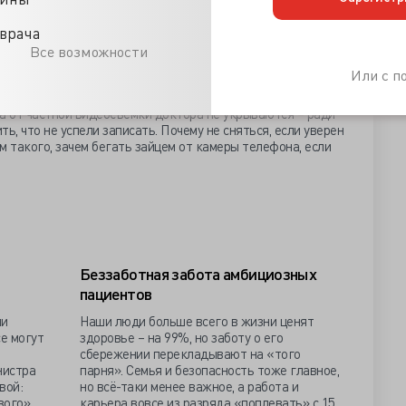
 и официантом? Отнюдь, сфера услуг, пусть название и
врача
слуги медицинские всё равно услуги. Это тоже правда
Все возможности
чие частного сектора здравоохранения от
шении к пациенту, с которым говорят по-другому,
Или с 
обы он не творил, тоже уважительно.
а от частной видеосъёмки доктора не укрываются – ради
ть, что не успели записать. Почему не сняться, если уверен
ом такого, зачем бегать зайцем от камеры телефона, если
Беззаботная забота амбициозных
пациентов
ли
Наши люди больше всего в жизни ценят
се могут
здоровье – на 99%, но заботу о его
сбережении перекладывают на «того
нистра
парня». Семья и безопасность тоже главное,
вой:
но всё-таки менее важное, а работа и
вого»
карьера вовсе из разряда «поплевать» с 15