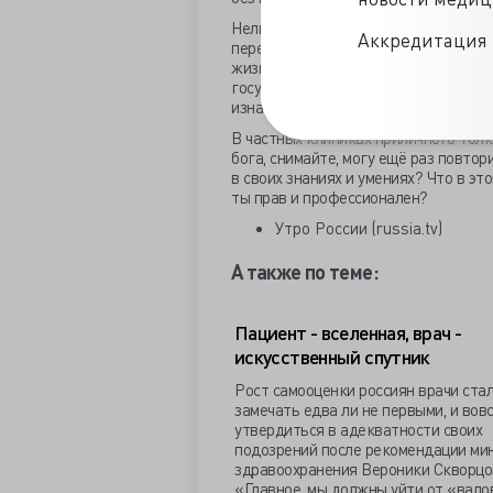
Нельзя сравнивать врача с торгашом
Аккредитация 
передёргивает, но суть остаётся – у
жизни. Не заметили глобальное отли
государственного? А отличие в отно
изначально уважительно и после, чт
В частных клиниках приличного толк
бога, снимайте, могу ещё раз повтори
в своих знаниях и умениях? Что в эт
ты прав и профессионален?
Утро России (russia.tv)
А также по теме:
Пациент - вселенная, врач -
искусственный спутник
Рост самооценки россиян врачи ста
замечать едва ли не первыми, и вов
утвердиться в адекватности своих
подозрений после рекомендации ми
здравоохранения Вероники Скворцо
«Главное, мы должны уйти от «вало