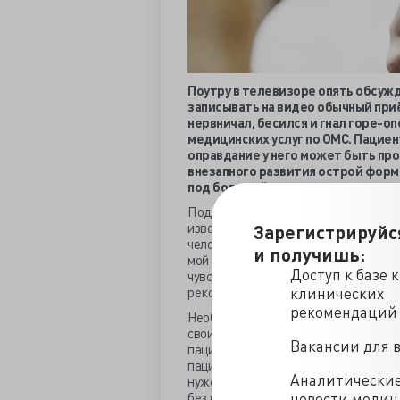
Поутру в телевизоре опять обсуж
записывать на видео обычный приё
нервничал, бесился и гнал горе-о
медицинских услуг по ОМС. Пациент
оправдание у него может быть пр
внезапного развития острой форм
под большой негатив…
Подобные дикости с убегающими из к
извергают из себя весьма неприятн
Зарегистрируйс
человеческое достоинство. Неужели
и получишь:
мой долгожданный пациент! Я намере
Доступ к базе 
чувства долга и даже больше того! 
клинических
рекомендации ради своего здоровья
рекомендаций
Необычно, но пациенту это должно п
свои недюжинные умения и огромные 
Вакансии для 
пациент без врача может обойтись, 
пациента… Крамола? Нет, это правда
Аналитически
нужен продавец при полном отсутств
новости меди
без пациента не нужен.