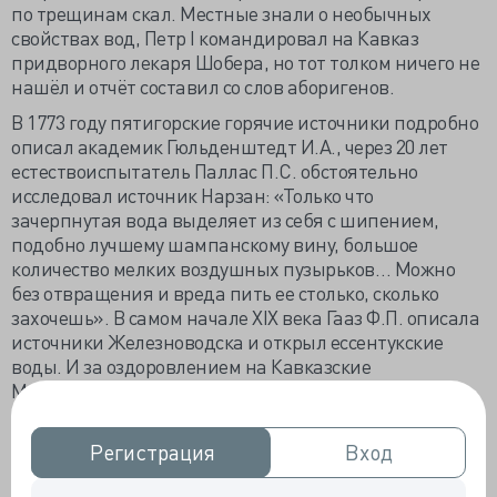
по трещинам скал. Местные знали о необычных
свойствах вод, Петр I командировал на Кавказ
придворного лекаря Шобера, но тот толком ничего не
нашёл и отчёт составил со слов аборигенов.
В 1773 году пятигорские горячие источники подробно
описал академик Гюльденштедт И.А., через 20 лет
естествоиспытатель Паллас П.С. обстоятельно
исследовал источник Нарзан: «Только что
зачерпнутая вода выделяет из себя с шипением,
подобно лучшему шампанскому вину, большое
количество мелких воздушных пузырьков… Можно
без отвращения и вреда пить ее столько, сколько
захочешь». В самом начале ХIХ века Гааз Ф.П. описала
источники Железноводска и открыл ессентукские
воды. И за оздоровлением на Кавказские
Минеральные Воды потянулись больные и здоровые
подданные Российской империи.
Забавно, но в медицинской энциклопедии начала
Регистрация
Регистрация
Вход
Вход
прошлого века разделам терапии минеральными