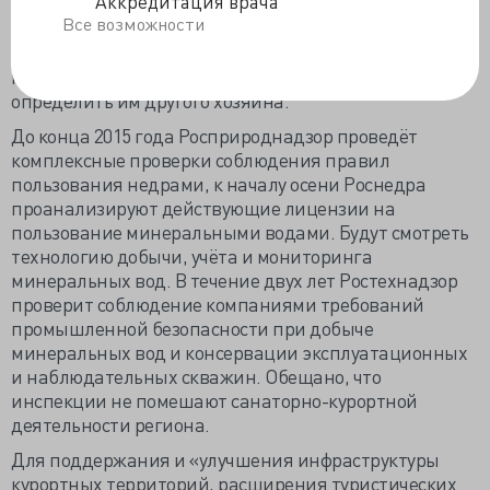
Аккредитация врача
сохранить уникальные бальнеологические
Все возможности
источники». За этот период планируют провести
инвентаризацию бесхозных скважин, закрепить
право собственности за Российской Федерацией или
определить им другого хозяина.
До конца 2015 года Росприроднадзор проведёт
комплексные проверки соблюдения правил
пользования недрами, к началу осени Роснедра
проанализируют действующие лицензии на
пользование минеральными водами. Будут смотреть
технологию добычи, учёта и мониторинга
минеральных вод. В течение двух лет Ростехнадзор
проверит соблюдение компаниями требований
промышленной безопасности при добыче
минеральных вод и консервации эксплуатационных
и наблюдательных скважин. Обещано, что
инспекции не помешают санаторно-курортной
деятельности региона.
Для поддержания и «улучшения инфраструктуры
курортных территорий, расширения туристических