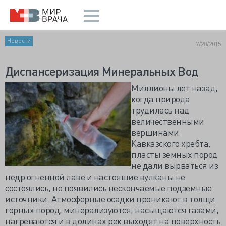
Новости
7/28/2015
Диспансеризация Минеральных Вод
Миллионы лет назад,
когда природа
трудилась над
величественными
вершинами
Кавказского хребта,
пласты земных пород
не дали вырваться из
недр огненной лаве и настоящие вулканы не
состоялись, но появились нескончаемые подземные
источники. Атмосферные осадки проникают в толщи
горных пород, минерализуются, насыщаются газами,
нагреваются и в долинах рек выходят на поверхность