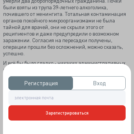
умерли два добропорядочных гражданина. Почки
были взяты из трупа 39-летнего алкоголика,
почившего от менингита. Тотальная контаминация
органов покойного микроорганизмами не была
тайной для врачей, они не скрыли этого от
реципиентов и даже предупредили о возможном
заражении. Согласия на пересадки получены,
операции прошли без осложнений, можно сказать,
успешно.
И всё бы было гладко - никаких административных
нареканий больничному персоналу по закону не
грозило, но отец одного умершего реципиента
сообщил, что согласие подписывал он, а не больной.
Регистрация
Регистрация
Вход
Вход
И тут завертелось уголовное дело… по нарушениям
при оформлении согласия. А про менингит? А «про
менингит» ничего, подумаешь, смертельная
инфекция у донора. Не было бы инфекции, не было бы
Зарегистрироваться
и донора, и товарищи не получили бы почки, так бы
безнадёжно стояли в листе ожидания. А тут получили
долгожданное.