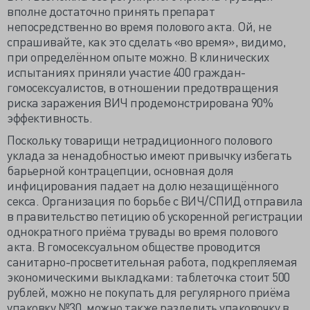
вполне достаточно принять препарат
непосредственно во время полового акта. Ой, не
спрашивайте, как это сделать «во время», видимо,
при определённом опыте можно. В клинических
испытаниях приняли участие 400 граждан-
гомосексуалистов, в отношении предотвращения
риска заражения ВИЧ продемонстрирована 90%
эффективность.
Поскольку товарищи нетрадиционного полового
уклада за ненадобностью имеют привычку избегать
барьерной контрацепции, основная доля
инфицирования падает на долю незащищённого
секса. Организация по борьбе с ВИЧ/СПИД отправила
в правительство петицию об ускоренной регистрации
однократного приёма трувады во время полового
акта. В гомосексуальном обществе проводится
санитарно-просветительная работа, подкрепляемая
экономическими выкладками: таблеточка стоит 500
рублей, можно не покупать для регулярного приёма
упаковку №30, можно также разделить упаковочку в