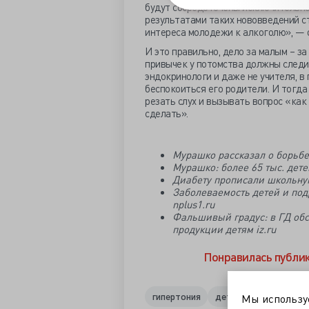
будут сосредоточены исключительно
результатами таких нововведений с
интереса молодежи к алкоголю», —
И это правильно, дело за малым – 
привычек у потомства должны следит
эндокринологи и даже не учителя, в
беспокоиться его родители. И тогд
резать слух и вызывать вопрос «ка
сделать».
Мурашко рассказал о борьбе 
Мурашко: более 65 тыс. дет
Диабету прописали школьну
Заболеваемость детей и под
nplus1.ru
Фальшивый градус: в ГД об
продукции детям iz.ru
Понравилась публи
гипертония
детское ожирение
Мы использ