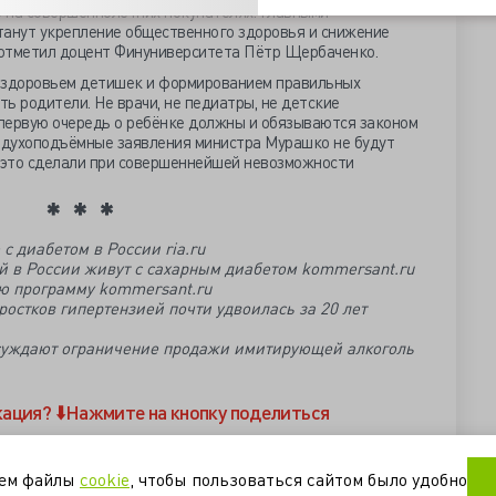
 на совершеннолетних покупателях. Главными
танут укрепление общественного здоровья и снижение
 отметил доцент Финуниверситета Пётр Щербаченко.
за здоровьем детишек и формированием правильных
ь родители. Не врачи, не педиатры, не детские
 первую очередь о ребёнке должны и обязываются законом
а духоподъёмные заявления министра Мурашко не будут
к это сделали при совершеннейшей невозможности
с диабетом в России ria.ru
ей в России живут с сахарным диабетом kommersant.ru
ю программу kommersant.ru
ростков гипертензией почти удвоилась за 20 лет
суждают ограничение продажи имитирующей алкоголь
кация?
⬇️Нажмите на кнопку поделиться
министр мурашко
сахарный диабет
уем файлы
cookie
, чтобы пользоваться сайтом было удобно