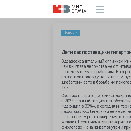
Новости
Дети как поставщики гиперто
Здравоохранительный оптимизм Михаи
чём бы глава ведомства не отчитыва
совсем чуть-чуть прибавила. Наверн
пациентов надежду на лучшее. И пус
диабетом», зато в борьбе им помога
14%.
Сколько в стране детских эндокринол
в 2023 главный специалист обозначил
«дефицит в 30%», а сегодня интернет
парах, сколько бы врачей её не дел
с осознанием роста ожирения, в кот
желают. Верит мама или не верит в 
фиолетово – она живёт внутри и при