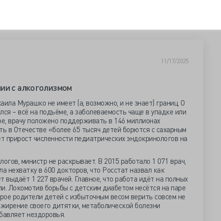
11/17/2025
нии с алкоголизмом
ла Мурашко не имеет (а, возможно, и не знает) границ. О
лся – всё на подъёме, а заболеваемость чаще в упадке или
ое, врачу положено поддерживать в 146 миллионах
ть в Отечестве «более 65 тысяч детей борются с сахарным
ет прирост численности педиатрических эндокринологов на
огов, министр не раскрывает. В 2015 работало 1 071 врач,
а нехватку в 600 докторов, что Росстат назвал как
 выдаёт 1 227 врачей. Главное, что работа идёт на полных
али. Локомотив борьбы с детским диабетом несётся на паре
орое родители детей с избыточным весом верить совсем не
ожирение своего дитятки, метаболической болезни
бавляет нездоровья.