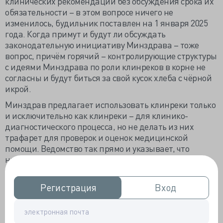
клинических рекомендаций без обсуждения срока их
обязательности – в этом вопросе ничего не
изменилось, будильник поставлен на 1 января 2025
года. Когда примут и будут ли обсуждать
законодательную инициативу Минздрава – тоже
вопрос, причём горячий – контролирующие структуры
с идеями Минздрава по роли клинреков в корне не
согласны и будут биться за свой кусок хлеба с чёрной
икрой.
Минздрав предлагает использовать клинреки только
и исключительно как клинреки – для клинико-
диагностического процесса, но не делать из них
трафарет для проверок и оценок медицинской
помощи. Ведомство так прямо и указывает, что
никакой надзорный орган не может по клинрекам
сверять качество и безопасность медицинской
помощи, а эксперты не имеют право исследовать
Регистрация
Регистрация
Вход
Вход
качество медпомощи по написанному в клинреках.
Клинреки отдельно, критерии качества и
безопасности отдельно.