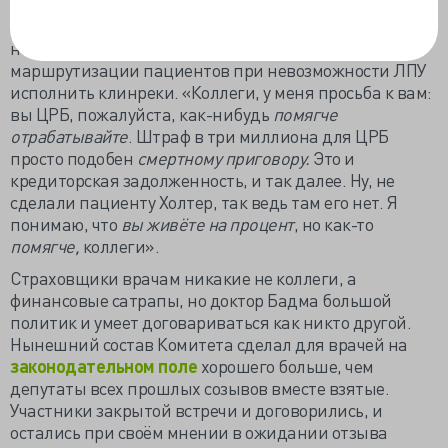
Первый зампред Бадма Башанкаев напомнил СМО
не забывать помогать ЛПУ в организации
маршрутизации пациентов при невозможности ЛПУ
исполнить клинреки. «Коллеги, у меня просьба к вам:
вы ЦРБ, пожалуйста, как-нибудь
помягче
отрабатывайте
. Штраф в три миллиона для ЦРБ
просто подобен
смертному приговору.
Это и
кредиторская задолженность, и так далее. Ну, не
сделали пациенту Холтер, так ведь там его нет. Я
понимаю, что
вы живёте на процент
, но как-то
помягче,
коллеги».
Страховщики врачам никакие не коллеги, а
финансовые сатрапы, но доктор Бадма большой
политик и умеет договариваться как никто другой.
Нынешний состав Комитета сделал для врачей на
законодательном поле
хорошего больше, чем
депутаты всех прошлых созывов вместе взятые.
Участники закрытой встречи и договорились, и
остались при своём мнении в ожидании отзыва