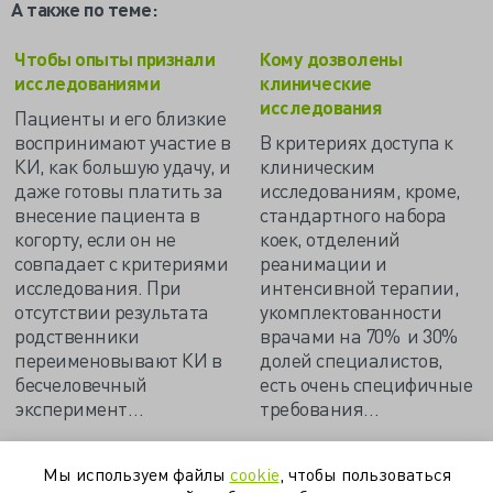
А также по теме:
Чтобы опыты признали
Кому дозволены
исследованиями
клинические
исследования
Пациенты и его близкие
воспринимают участие в
В критериях доступа к
КИ, как большую удачу, и
клиническим
даже готовы платить за
исследованиям, кроме,
внесение пациента в
стандартного набора
когорту, если он не
коек, отделений
совпадает с критериями
реанимации и
исследования. При
интенсивной терапии,
отсутствии результата
укомплектованности
родственники
врачами на 70% и 30%
переименовывают КИ в
долей специалистов,
бесчеловечный
есть очень специфичные
эксперимент…
требования…
Мы используем файлы
cookie
, чтобы пользоваться
кластер
клинические исследования
лекарства
скворцова