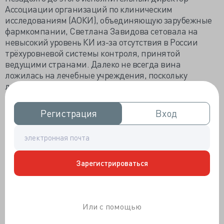
Ассоциации организаций по клиническим
исследованиям (АОКИ), объединяющую зарубежные
фармкомпании, Светлана Завидова сетовала на
невысокий уровень КИ из-за отсутствия в России
трёхуровневой системы контроля, принятой
ведущими странами. Далеко не всегда вина
ложилась на лечебные учреждения, поскольку
локальные исследования нацелены на быстрый
вывод препарата на рынок, и производитель совсем
не настроен тратить на них больше необходимого
Регистрация
Регистрация
Вход
Вход
денег и времени.
В последние годы Минздрав постарался усложнить
процедуру вывода зарубежных лекарственных
препаратов на отечественный рынок, подвергли
Зарегистрироваться
изменениям и допуск медицинских учреждений к
проведению клинических исследований. В России
число международных мульцентровых КИ снизилось
до трёх сотен, тем не менее, за пятилетку отказали в
Или с помощью
проведении только 43. Минздрав считает, что
изменение процедуры регистрации не влияет на