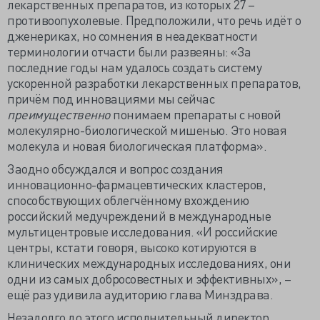
лекарственных препаратов, из которых 27 –
противоопухолевые. Предположили, что речь идёт о
дженериках, но сомнения в неадекватности
терминологии отчасти были развеяны: «За
последние годы нам удалось создать систему
ускоренной разработки лекарственных препаратов,
причём под инновациями мы сейчас
преимущественно
понимаем препараты с новой
молекулярно-биологической мишенью. Это новая
молекула и новая биологическая платформа».
Заодно обсуждался и вопрос создания
инновационно-фармацевтических кластеров,
способствующих облегчённому вхождению
российский медучреждений в международные
мультицентровые исследования. «И российские
центры, кстати говоря, высоко котируются в
клинических международных исследованиях, они
одни из самых добросовестных и эффективных», –
ещё раз удивила аудиторию глава Минздрава.
Незадолго до этого исполнительный директор