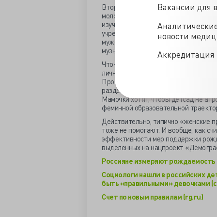
Вакансии для 
Вторым по востребованности стал де
молодежь. Не знают будущие родител
изучив интервью мамочек организов
Аналитически
учреждениях детям насаждаются «к
новости меди
мужественности». Девочек учат покл
музыке и танцам.
Аккредитация 
Что-плохого-то? А мамочки считают,
личностное самоопределение девочки
Против феминных нарядов на утренн
разделения спален по гендерному п
Мамочки хотят, чтобы детсад не ат
феминной образовательной траекто
Действительно, типично «женские п
тоже не помогают. И вообще, как с
эффективности мер поддержки рожда
выделенных на нацпроект «Демогра
Россияне измеряют рождаемость 
Социологи нашли в российских дет
быть «правильными» девочками (c
Счет по новым правилам (rg.ru)