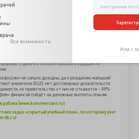
врачей
тский сад, особенно ратовала за него бездетная
и, что там не всё им понравится. Ученые из НИУ ВШЭ,
анных детишек, пришли к выводу, что в дошкольных
е
онсервативные представления о женственности и
Зарегистр
цины
адистости, требуют от них симпатичности и интереса к
врача
Все возможности
 что трансляция застарелого мнения ограничивает будущее
 и вообще она не должна любить розовый цвет во всём.
Или с 
иках мамы не выступают, но категорически против
ризнаку, когда детям половые признаки ещё «фиолетовы».
рофировал у девочек желания выбора в будущем не
рии.
рофессии» не сильно доходны, да и рождению малышей
читают аналитики ВШЭ, нет достоверных доказательств
емости, но правительство от них не откажется – 88%
фия» финансов пойдёт на денежные выплаты семьям.
в рублях (www.kommersant.ru)
ских садах «скрытый учебный план», по которому учат
hrdk.ru)