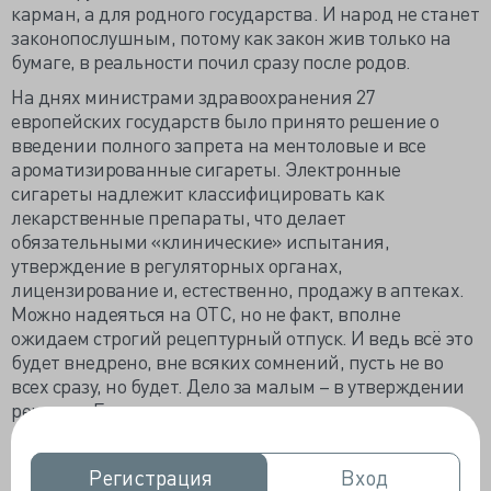
карман, а для родного государства. И народ не станет
законопослушным, потому как закон жив только на
бумаге, в реальности почил сразу после родов.
На днях министрами здравоохранения 27
европейских государств было принято решение о
введении полного запрета на ментоловые и все
ароматизированные сигареты. Электронные
сигареты надлежит классифицировать как
лекарственные препараты, что делает
обязательными «клинические» испытания,
утверждение в регуляторных органах,
лицензирование и, естественно, продажу в аптеках.
Можно надеяться на ОТС, но не факт, вполне
ожидаем строгий рецептурный отпуск. И ведь всё это
будет внедрено, вне всяких сомнений, пусть не во
всех сразу, но будет. Дело за малым – в утверждении
решения Европарламентом.
В Австрии подобные табачные изделия уже относятся
к категории лекарственных препаратов. В Бельгии,
Регистрация
Регистрация
Вход
Вход