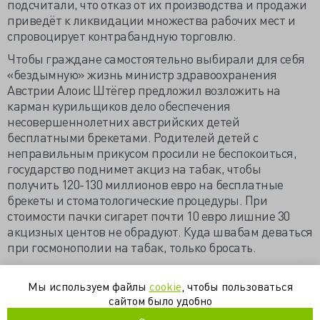
подсчитали, что отказ от их производства и продажи
приведёт к ликвидации множества рабочих мест и
спровоцирует контрабандную торговлю.
Чтобы граждане самостоятельно выбирали для себя
«бездымную» жизнь министр здравоохранения
Австрии Алоис Штёгер предложил возложить на
карман курильщиков дело обеспечения
несовершеннолетних австрийских детей
бесплатными брекетами. Родителей детей с
неправильным прикусом просили не беспокоиться,
государство поднимет акциз на табак, чтобы
получить 120-130 миллионов евро на бесплатные
брекеты и стоматологические процедуры. При
стоимости пачки сигарет почти 10 евро лишние 30
акцизных центов не обрадуют. Куда швабам деваться
при госмонополии на табак, только бросать.
Европа отнесла аналоги табачных изделий к
лекарственным препаратам (europe-today.ru)
Мы используем файлы
cookie
, чтобы пользоваться
сайтом было удобно
Брекеты австрийским детям оплатят курильщики