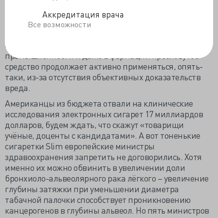
Поскольку достоверных клинических данных о вреде
электронных сигарет нет, опираются ещё и на
Аккредитация врача
эмпирические заключения: сигаретный ингредиент -
Все возможности
органическое соединение пропиленгликоль «весьма
опасен». Между тем в косметической
промышленности и даже в фармации пресловутое
средство продолжает активно применяться, опять-
таки, из-за отсутствия объективных доказательств
вреда.
Американцы из бюджета отвали на клинические
исследования электронных сигарет 17 миллиардов
долларов, будем ждать, что скажут «товарищи
учёные, доценты с кандидатами». А вот тоненькие
сигаретки Slim европейские министры
здравоохранения запретить не договорились. Хотя
именно их можно обвинить в увеличении доли
бронхиоло-альвеолярного рака лёгкого – увеличение
глубины затяжки при уменьшении диаметра
табачной палочки способствует проникновению
канцерогенов в глубины альвеол. Но пять министров