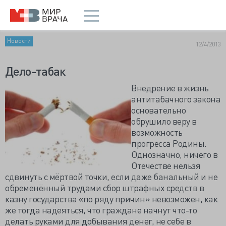
Новости
12/4/2013
Дело-табак
Внедрение в жизнь
антитабачного закона
основательно
обрушило веру в
возможность
прогресса Родины.
Однозначно, ничего в
Отечестве нельзя
сдвинуть с мёртвой точки, если даже банальный и не
обременённый трудами сбор штрафных средств в
казну государства «по ряду причин» невозможен, как
же тогда надеяться, что граждане начнут что-то
делать руками для добывания денег, не себе в