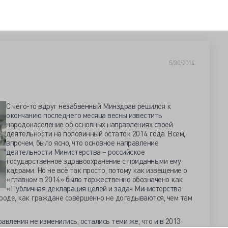
5/30/2014
С чего-то вдруг незабвенный Минздрав решился к
окончанию последнего месяца весны известить
народонаселение об основных направлениях своей
деятельности на половинный остаток 2014 года. Всем,
впрочем, было ясно, что основное направление
деятельности Министерства – российское
государственное здравоохранение с приданными ему
кадрами. Но не всё так просто, потому как извещение о
«главном в 2014» было торжественно обозначено как
«Публичная декларация целей и задач Министерства
роде, как граждане совершенно не догадываются, чем там
.
авления не изменились, остались теми же, что и в 2013