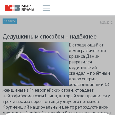
Новости
9/27/2012
Дедушкиным способом - надёжнее
В страдающей от
демографического
кризиса Дании
разразился
медицинский
скандал – почётный
донор спермы,
осчастлививший 43
женщины из 14 европейских стран, страдает
нейрофиброматозом I типа, который уже проявился у
трёх и весьма вероятен ещё у двух его потомков.
Крупнейший национальный центр репродуктивной
медицины Nordisk Cryobank в Копенгагене пожинает