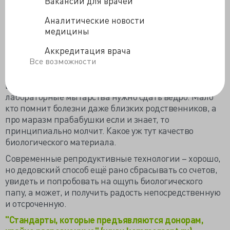
Вакансии для врачей
российский тоже не гарантирует свободы от
генетических проблем.
Аналитические новости
Российский донор должен честно изложить семейный
медицины
анамнез до какого-нибудь колена и выполнить
Аккредитация врача
генетический анализ, в зависимости от заказанного
Все возможности
объёма стоимость его от 30 до 90 тысяч рублей, как
правило, за свой счёт. А пробирочка спермы стоит
всего-то 500-3000 рублей, чтобы окупить все
лабораторные мытарства нужно сдать ведро. Мало
кто помнит болезни даже близких родственников, а
про маразм прабабушки если и знает, то
принципиально молчит. Какое уж тут качество
биологического материала.
Современные репродуктивные технологии – хорошо,
но дедовский способ ещё рано сбрасывать со счетов,
увидеть и попробовать на ощупь биологического
папу, а может, и получить радость непосредственную
и отсроченную.
"Стандарты, которые предъявляются донорам,