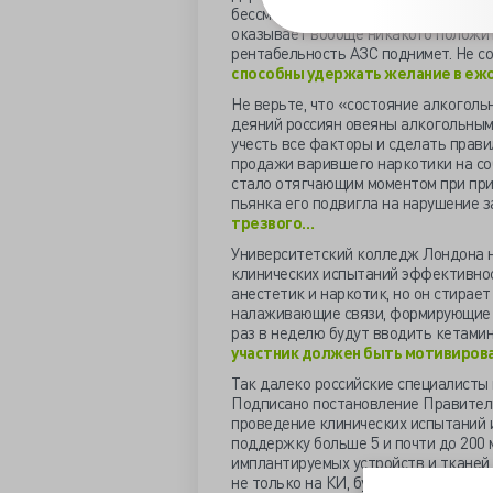
бессмысленности этого запрета, зая
оказывает вообще никакого положите
рентабельность АЗС поднимет. Не со
способны удержать желание в еж
Не верьте, что «состояние алкоголь
деяний россиян овеяны алкогольными
учесть все факторы и сделать прави
продажи варившего наркотики на соб
стало отягчающим моментом при прин
пьянка его подвигла на нарушение з
трезвого…
Университетский колледж Лондона н
клинических испытаний эффективност
анестетик и наркотик, но он стирае
налаживающие связи, формирующие 
раз в неделю будут вводить кетамин
участник должен быть мотивирован
Так далеко российские специалисты 
Подписано постановление Правитель
проведение клинических испытаний
поддержку больше 5 и почти до 200
имплантируемых устройств и тканей.
не только на КИ, будут её давать не