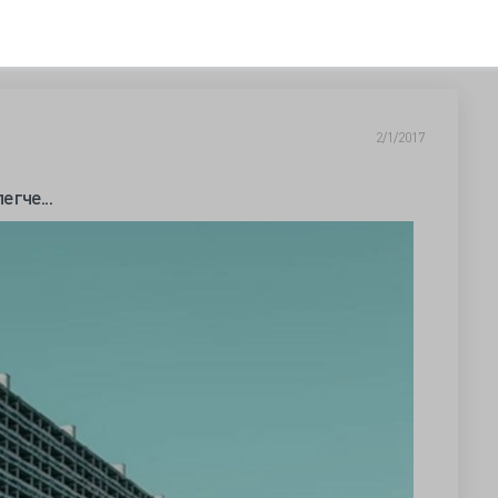
2/1/2017
гче...