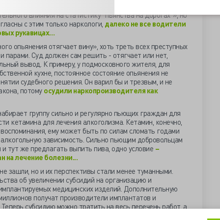
вители привели убедительные данные, что такой запрет не
льного влияния на статистику "пьянства на дорогах"», но
гласны с этим только наркологи,
далеко не все водители
овых рукавицах…
ного опьянения отягчает вину», хоть треть всех преступных
 парами. Суд должен сам решить - отягчает или нет,
льный вывод. К примеру, у подмосковного жителя, для
ственной кухне, постоянное состояние опьянения не
ятии судебного решения. Он варил бы и трезвым, и не
акона, потому
осудили наркопроизводителя как
абирает группу сильно и регулярно пьющих граждан для
и кетамина для лечения алкоголизма. Кетамин, конечно,
т воспоминания, ему может быть по силам сломать годами
алкогольную зависимость. Сильно пьющим добровольцам
 и тут же предлагать выпить пива, одно условие
–
 на лечение болезни...
не зашли, но и их перспективы стали менее туманными.
ства об увеличении субсидий на организацию и
 имплантируемых медицинских изделий. Дополнительную
 миллионов получат производители имплантатов и
 Теперь субсидию можно тратить на весь перечень работ, а
 раз в полгода, а ежемесячно. Деньги разрешено