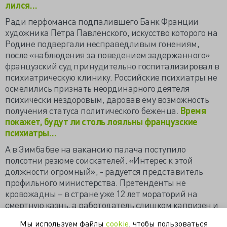
лился…
Ради перфоманса подпалившего Банк Франции
художника Петра Павленского, искусство которого на
Родине подвергали несправедливым гонениям,
после «наблюдения за поведением задержанного»
французский суд принудительно госпитализировал в
психиатрическую клинику. Российские психиатры не
осмелились признать неординарного деятеля
психически нездоровым, даровав ему возможность
получения статуса политического беженца.
Время
покажет, будут ли столь лояльны французские
психиатры…
А в Зимбабве на вакансию палача поступило
полсотни резюме соискателей. «Интерес к этой
должности огромный», - радуется представитель
профильного министерства. Претенденты не
кровожадны – в стране уже 12 лет мораторий на
смертную казнь, а работодатель слишком капризен и
за 10 лет так и нашёл подходящего палача.
Мы используем файлы
cookie
, чтобы пользоваться