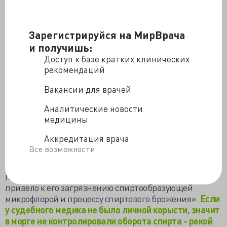
основу программ физической подготовки
школьников», - подчеркнула омбудсмен. Тем не
менее, изучать и классифицировать причины, делать
Зарегистрируйся на МирВрача
выводы предложено следователям и бывшим
и получишь:
педагогам, Уполномоченная не считает нужным
Доступ к базе кратких клинических
интересоваться мнением профессиональных
рекомендаций
медиков.
Не любит общественность докторов и
пусть, но каждому придёт своё время боятся…
Вакансии для врачей
Третья самая компетентная экспертиза, порученная
Аналитические новости
Следственным комитетом 18 специалистам ведущих
медицины
научных, образовательных и экспертных учреждений
Минздрава и Минобороны признала «пьяного
Аккредитация врача
мальчика» в момент гибели абсолютно трезвым.
Все возможности
Проводивший вскрытие судмедэксперт Михаил
Клейменов «произвел изъятие образца крови
погибшего мальчика ненадлежащим образом, что
привело к его загрязнению спиртообразующей
микрофлорой и процессу спиртового брожения».
Если
у судебного медика не было личной корысти, значит
в морге не контролировали оборота спирта - рекой