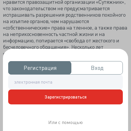
нравится правозащитной организации «Сутяжник»,
что законодательством не предусматривается
испрашивать разрешения родственников покойного
на изъятие органов, чем нарушаются
«собственнические» права на тленное, а также права
на неприкосновенность частной жизни и на
информацию, попирается «свобода от жестокого и
бесчеловечного обращения». Несколько лет
«Сутяжник» бесплодно тягался в судах за родителей
погибшей в ДТП Алины Саблиной, вознамерившихся
строго наказать врачей за изъятие органов.
Регистрация
Регистрация
Вход
Вход
Беспредельная жадность живых до ООН доведёт…
Российский Уполномоченный по правам ребёнка
Анна Кузнецова обратилась к руководству
Следственного комитета и Рособрнадзора с просьбой
Зарегистрироваться
провести анализ причин гибели 211 детей на уроках
физкультуры. «При приёме в спортивные секции, при
распределении нагрузок на уроках физкультуры
необходим учёт индивидуальных особенностей.
Или с помощью
Именно медицинские рекомендации должны лечь в