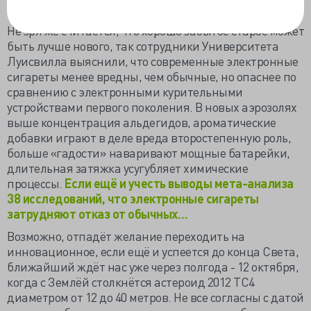
депрессия страшнее наркомании…
Не зря же считается, что хорошо забытое старое может
быть лучше нового, так сотрудники Университета
Луисвилла выяснили, что современные электронные
сигареты менее вредны, чем обычные, но опаснее по
сравнению с электронными курительными
устройствами первого поколения. В новых аэрозолях
выше концентрация альдегидов, ароматические
добавки играют в деле вреда второстепенную роль,
больше «гадости» наваривают мощные батарейки,
длительная затяжка усугубляет химические
процессы.
Если ещё и учесть выводы мета-анализа
38 исследований, что электронные сигареты
затрудняют отказ от обычных…
Возможно, отпадёт желание переходить на
инновационное, если ещё и успеется до конца Света,
ближайший ждёт нас уже через полгода - 12 октября,
когда с Землёй столкнётся астероид 2012 TC4
диаметром от 12 до 40 метров. Не все согласны с датой