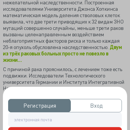
нежелательной наследственности. Построенная
исследователями Университета Джонса Хопкинса
математическая модель деления стволовых клеток
выявила, что две трети приводящих к 32 видам ЗНО
мутаций совершенно случайны, меньше трети раков
вызваны целенаправленным воздействием
неблагоприятных факторов риска и только каждая
20-я опухоль обусловлена наследственностью.
Двум
из трёх раковых больных просто не повезло в
жизни…
С причиной рака прояснилось, с лечением тоже есть
подвижки. Исследователи Технологического
университета Германии и Института Интегративной
Нанонауки выдрессировали сперматозоиды на
поставку химиопрепаратов прямо в опухоль.
Сперматозоиды помещали в доксорубицин, чтобы он
Регистрация
Регистрация
Вход
Вход
до края наполнял головку, а затем заключали в
конические наноконструкции. При столкновении с
опухолью сперматозоиды освобождались из
тетрапода, сливались клеточными мембранами, губя