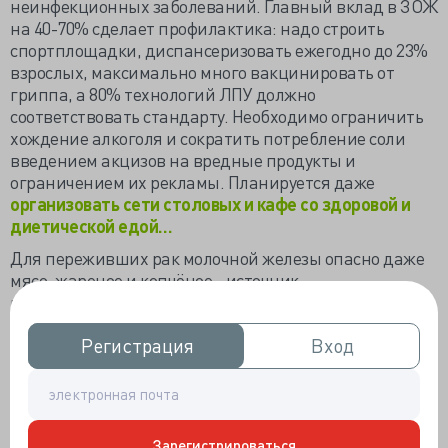
неинфекционных заболеваний. Главный вклад в ЗОЖ
на 40-70% сделает профилактика: надо строить
спортплощадки, диспансеризовать ежегодно до 23%
взрослых, максимально много вакцинировать от
гриппа, а 80% технологий ЛПУ должно
соответствовать стандарту. Необходимо ограничить
хождение алкоголя и сократить потребление соли
введением акцизов на вредные продукты и
ограничением их рекламы. Планируется даже
организовать сети столовых и кафе со здоровой и
диетической едой…
Для переживших рак молочной железы опасно даже
мясо, жареное и копчёное - источник
полициклических ароматических углеводородов и
других канцерогенных веществ. Выводы сделаны на
Регистрация
Регистрация
Вход
Вход
изучении наблюдаемых около 17 лет 1508 женщин,
перенёсших радикальное лечение РМЖ. Риск смерти
у любительниц барбекю был максимальным, он на
23% превышал вероятность смерти не
поклоняющихся жареному. Копчёное мясо
Зарегистрироваться