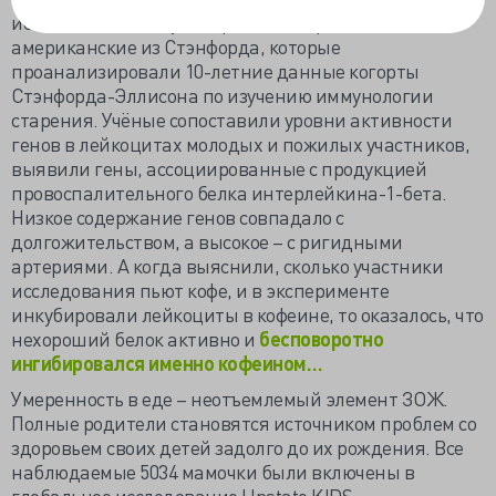
исследователи из университета Бордо и
американские из Стэнфорда, которые
проанализировали 10-летние данные когорты
Стэнфорда-Эллисона по изучению иммунологии
старения. Учёные сопоставили уровни активности
генов в лейкоцитах молодых и пожилых участников,
выявили гены, ассоциированные с продукцией
провоспалительного белка интерлейкина-1-бета.
Низкое содержание генов совпадало с
долгожительством, а высокое – с ригидными
артериями. А когда выяснили, сколько участники
исследования пьют кофе, и в эксперименте
инкубировали лейкоциты в кофеине, то оказалось, что
нехороший белок активно и
бесповоротно
ингибировался именно кофеином…
Умеренность в еде – неотъемлемый элемент ЗОЖ.
Полные родители становятся источником проблем со
здоровьем своих детей задолго до их рождения. Все
наблюдаемые 5034 мамочки были включены в
глобальное исследование Upstate KIDS