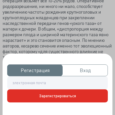
операция возьмет все 10-20% родов. Оперативное
родоразрешение, ни много ни мало, способствует
увеличению частоты рождения крупноголовых и
крупноплодных младенцев при закреплении
наследственной передачи генов «узкого таза» от
матери к дочери. В общем, «диспропорция между
размером плода и шириной материнского таза явно
нарастает» и это становится опасным. По мнению
авторов, кесарево сечение именно тот эволюционный
фактор, которому «для существенного влияние не
требуются миллионы», и именно оно привело к
увеличению средних размеров плода.
Несложно,
однако, скальпелем изменить ход эволюции…
Регистрация
Регистрация
Вход
Вход
Древние римляне в I-III веках нашей эры тоже болели
малярией. Предполагается, что болезнь зародилась у
птиц тропической Африки, затем передалась
млекопитающим, и уже от шимпанзе и горилл
Зарегистрироваться
перешла к человеку. Историки не исключают, что
именно малярия погубила в V веке Западную
Римскую империю, но доказательств не было. И вот