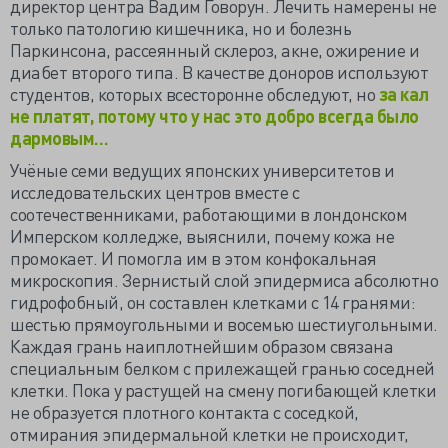
директор центра Вадим Говорун. Лечить намерены не
только патологию кишечника, но и болезнь
Паркинсона, рассеянный склероз, акне, ожирение и
диабет второго типа. В качестве доноров используют
студентов, которых всесторонне обследуют, но
за кал
не платят, потому что у нас это добро всегда было
дармовым…
Учёные семи ведущих японских университетов и
исследовательских центров вместе с
соотечественниками, работающими в лондонском
Имперском колледже, выяснили, почему кожа не
промокает. И помогла им в этом конфокальная
микроскопия. Зернистый слой эпидермиса абсолютно
гидрофобный, он составлен клетками с 14 гранями:
шестью прямоугольными и восемью шестиугольными.
Каждая грань наиплотнейшим образом связана
специальным белком с прилежащей гранью соседней
клетки. Пока у растущей на смену погибающей клетки
не образуется плотного контакта с соседкой,
отмирания эпидермальной клетки не происходит,