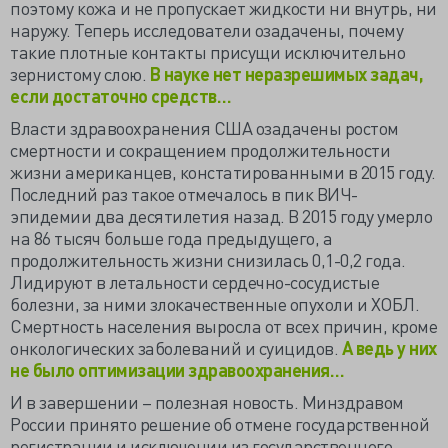
поэтому кожа и не пропускает жидкости ни внутрь, ни
наружу. Теперь исследователи озадачены, почему
такие плотные контакты присущи исключительно
зернистому слою.
В науке нет неразрешимых задач,
если достаточно средств…
Власти здравоохранения США озадачены ростом
смертности и сокращением продолжительности
жизни американцев, констатированными в 2015 году.
Последний раз такое отмечалось в пик ВИЧ-
эпидемии два десятилетия назад. В 2015 году умерло
на 86 тысяч больше года предыдущего, а
продолжительность жизни снизилась 0,1-0,2 года.
Лидируют в летальности сердечно-сосудистые
болезни, за ними злокачественные опухоли и ХОБЛ.
Смертность населения выросла от всех причин, кроме
онкологических заболеваний и суицидов.
А ведь у них
не было оптимизации здравоохранения…
И в завершении – полезная новость. Минздравом
России принято решение об отмене государственной
регистрации и исключении из государственного