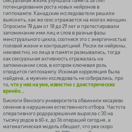
потенцирования роста новых нейронов в
гиппокампе. Канадские исследователи решили
выяснить, как же секс отражается на мозгах женщин.
Опросили 78 дам от 18 до 29 лет и протестировали
запоминание ими лиц и слов в разные фазы
менструального цикла, соотнеся это с энергичностью
половой жизни и контрацепцией. Росли ли нейроны,
неизвестно, но лица в памяти размывались, тогда
как сексуальная активность отражалась на
запоминании слов, в котором ключевая роль
отводится гиппокампу. Искомая корреляция была
найдена, а мужчин исследовать не собирались, про
то,
что у них на уме, известно с доисторических
времён...
Биологи Венского университета обвинили кесарево
сечение в нарушении естественного отбора. Частота
оперативного родоразрешения выросла с 30 на
тысячу родов в 60-х, до 36 операций сегодня, а
математическая модель обещает, что уже скоро