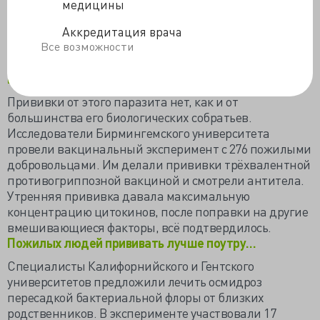
медицины
паразитом белками. Антитела убивают нейроны, что
проявляется неврологическими симптомами. Почему
Аккредитация врача
этот глист у кого-то вызывает онхоцеркоз, а у детишек
Все возможности
некоторых районов – кивательный синдром,
пока не
выяснили, но ищут…
Прививки от этого паразита нет, как и от
большинства его биологических собратьев.
Исследователи Бирмингемского университета
провели вакцинальный эксперимент с 276 пожилыми
добровольцами. Им делали прививки трёхвалентной
противогриппозной вакциной и смотрели антитела.
Утренняя прививка давала максимальную
концентрацию цитокинов, после поправки на другие
вмешивающиеся факторы, всё подтвердилось.
Пожилых людей прививать лучше поутру…
Специалисты Калифорнийского и Гентского
университетов предложили лечить осмидроз
пересадкой бактериальной флоры от близких
родственников. В эксперименте участвовали 17