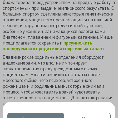
биоматериал перед устройством на вредную работу, а
спортсмены - при выдаче чемпионского результата. С
большим спортом сцеплены некоторые генетические
отклонения, чаще всего проявляющиеся патологией
печени, и нарушения репродуктивной функции,
особенно у женщин, занимающихся велогонками,
биатлоном, плаванием и фигурным катанием. И ещё
предполагается сохранить и
преумножить
наследуемый от родителей спортивный талант…
Владимирские родильные отделения оборудуют
видеокамерами, что вполне импонирует
заблаговременно предупреждённым о съёмке
пациенткам. Власти решились на траты после
массового съёмочного психоза, устроенного
роженицами и родильницами, которые снимали
процесс, чтобы «заставить врачей чувствовать
ответственность за пациентов». Для нивелирования
недоверия все родильные залы поставили под
видеоконтроль, а участники процесса
почувствовали
себя немножко актёрами, конечно, хорошими и