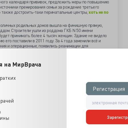
ного календаря прививок, предложить меры по повышению
источники премирования семьи за рождение третьего
о также достроить-таки перинатальные центры,
хоть не по
толичных родильных домов вышла на финишную прямую,
оддом. Строители ушли из роддома ГКБ N 50 имени
будет принимать более 4 тысяч женщин. Здание не видело
ию его поставили в 2011 году. За 4 года заменили всё и
ия и операционные, появились реанимации для
тандарт соблюдён,
дело за беременными москвичками…
 проверить все российские аптечные пункты на наличие
я на МирВрача
ности, которых там быть не должно. Оные средства
ключительно медицинские учреждения, обеспеченные
 всего процесса лекарственного аборта. Выявление
кратких
ля аборта на основе мифепристона и мизопростола в
Росздравнадзор к такому поиску не уполномочен…
Регистрация
Регистрация
ы решил окончательно избавить страну от лучшей
 её к общероссийскому стандарту. Главный врач Махсон
врачей
ольницу в отраслевые лидеры и активно мешающий
дления трудового контракта. Назначенный на его место
е
ускник РОНЦ» и зам по хирургии Павел Кононец
Зарегистр
цины
х, без объяснения причин ДЗ заменил его на «местного» -
ннера. Нет никаких оснований думать, что
ДЗ завершил