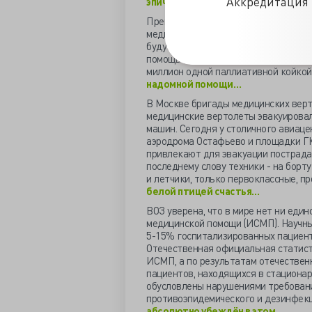
Аккредитация 
эпическую битву за хорошее прот
Премьер-министр поручил Минздрав
медицинского оборудования для ока
будут не медики, а не обученные ро
помощь требуется 300 тысячам неиз
миллион одной паллиативной койкой
надомной помощи…
В Москве бригады медицинских верто
медицинские вертолеты эвакуировали
машин. Сегодня у столичного авиаце
аэродрома Остафьево и площадки Г
привлекают для эвакуации пострадав
последнему слову техники - на борт
и летчики, только первоклассные, п
белой птицей счастья…
ВОЗ уверена, что в мире нет ни един
медицинской помощи (ИСМП). Научн
5-15% госпитализированных пациенто
Отечественная официальная статист
ИСМП, а по результатам отечествен
пациентов, находящихся в стационар
обусловлены нарушениями требовани
противоэпидемического и дезинфек
абсолютно убеждён в этом...