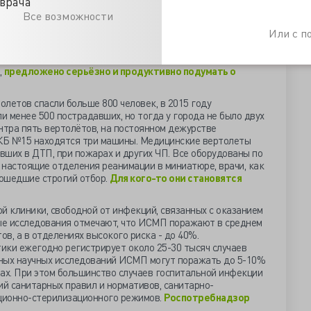
врача
ив лучшего…
Все возможности
у до середины июня проработать вопрос предоставления
Или с 
зания паллиативной помощи на дому. Пользоваться им
дственники тяжёлых пациентов. Сегодня паллиативная
лечимо больных. Пока Минздрав к 2020 обеспечит каждый
,
предложено серьёзно и продуктивно подумать о
летов спасли больше 800 человек, в 2015 году
 менее 500 пострадавших, но тогда у города не было двух
нтра пять вертолётов, на постоянном дежурстве
КБ №15 находятся три машины. Медицинские вертолеты
ших в ДТП, при пожарах и других ЧП. Все оборудованы по
у настоящие отделения реанимации в миниатюре, врачи, как
рошедшие строгий отбор.
Для кого-то они становятся
ой клиники, свободной от инфекций, связанных с оказанием
ые исследования отмечают, что ИСМП поражают в среднем
в, а в отделениях высокого риска - до 40%.
ики ежегодно регистрирует около 25-30 тысяч случаев
ных научных исследований ИСМП могут поражать до 5-10%
ах. При этом большинство случаев госпитальной инфекции
й санитарных правил и нормативов, санитарно-
ционно-стерилизационного режимов.
Роспотребнадзор