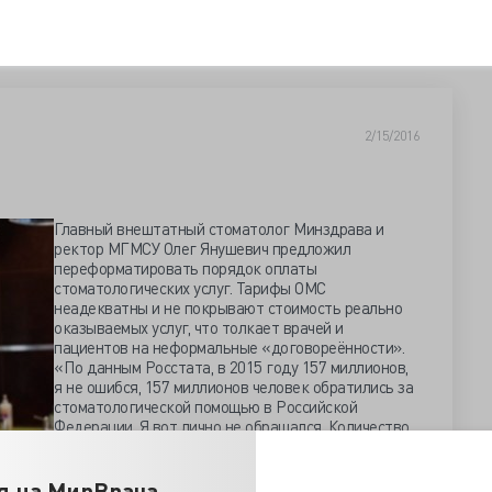
2/15/2016
Главный внештатный стоматолог Минздрава и
ректор МГМСУ Олег Янушевич предложил
переформатировать порядок оплаты
стоматологических услуг. Тарифы ОМС
неадекватны и не покрывают стоимость реально
оказываемых услуг, что толкает врачей и
пациентов на неформальные «договореённости».
«По данным Росстата, в 2015 году 157 миллионов,
я не ошибся, 157 миллионов человек обратились за
стоматологической помощью в Российской
Федерации. Я вот лично не обращался. Количество
шкаливает», – отметил профессор.
 в 2014 году составил 56 млрд рублей, на долю ДМС
я на МирВрача