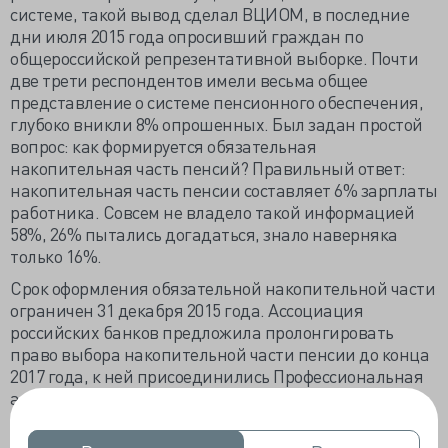
системе, такой вывод сделал ВЦИОМ, в последние
дни июля 2015 года опросивший граждан по
общероссийской репрезентативной выборке. Почти
две трети респондентов имели весьма общее
представление о системе пенсионного обеспечения,
глубоко вникли 8% опрошенных. Был задан простой
вопрос: как формируется обязательная
накопительная часть пенсий? Правильный ответ:
накопительная часть пенсии составляет 6% зарплаты
работника. Совсем не владело такой информацией
58%, 26% пытались догадаться, знало наверняка
только 16%.
Срок оформления обязательной накопительной части
ограничен 31 декабря 2015 года. Ассоциация
российских банков предложила пролонгировать
право выбора накопительной части пенсии до конца
2017 года, к ней присоединились Профессиональная
ассоциация регистраторов, трансфер-агентов и
депозитариев (ПАРТАД), Национальная ассоциация
участников фондового рынка (НАУФОР) и