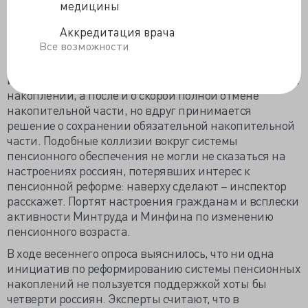
медицины
11% опрошенных.
Аккредитация врача
Люди не могут уловить метания государства в
Все возможности
определении окончательного направления
пенсионной реформы. Государство то продвигает
идею накопительной пенсии, то заявляет о заморозке
накоплений, а после и о скорой полной отмене
накопительной части, но вдруг принимается
решение о сохранении обязательной накопительной
части. Подобные коллизии вокруг системы
пенсионного обеспечения не могли не сказаться на
настроениях россиян, потерявших интерес к
пенсионной реформе: наверху сделают – инспектор
расскажет. Портят настроения гражданам и всплески
активности Минтруда и Минфина по изменению
пенсионного возраста.
В ходе весеннего опроса выяснилось, что ни одна
инициатив по реформированию системы пенсионных
накоплений не пользуется поддержкой хоты бы
четверти россиян. Эксперты считают, что в