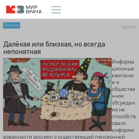
Новости
8/5/2015
Далёкая или близкая, но всегда
непонятная
Информа
ционные
кампани
и и
обществе
нное
обсужден
ие не
способств
овало
информи
рованности россиян о существующей пенсионной