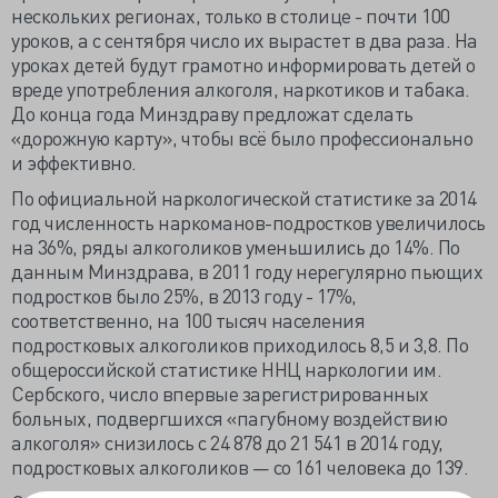
нескольких регионах, только в столице - почти 100
уроков, а с сентября число их вырастет в два раза. На
уроках детей будут грамотно информировать детей о
вреде употребления алкоголя, наркотиков и табака.
До конца года Минздраву предложат сделать
«дорожную карту», чтобы всё было профессионально
и эффективно.
По официальной наркологической статистике за 2014
год численность наркоманов-подростков увеличилось
на 36%, ряды алкоголиков уменьшились до 14%. По
данным Минздрава, в 2011 году нерегулярно пьющих
подростков было 25%, в 2013 году - 17%,
соответственно, на 100 тысяч населения
подростковых алкоголиков приходилось 8,5 и 3,8. По
общероссийской статистике ННЦ наркологии им.
Сербского, число впервые зарегистрированных
больных, подвергшихся «пагубному воздействию
алкоголя» снизилось с 24 878 до 21 541 в 2014 году,
подростковых алкоголиков — со 161 человека до 139.