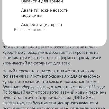
Вакансии для врачей
или его родители откажутся сдавать анализы, в
санаторий их не примут.
Аналитические новости
Вопрос о целесообразности тестирования будет
медицины
решать педиатр, направляющий на санкурлечение,
Аккредитация врача
но с 15- летия школьника проверку на алкогольную и
Все возможности
наркотическую зависимость предполагается сделать
обязательной. До конца года Минздрав намерен
утвердить перечень показаний и противопоказаний
при направлении детей и взрослых в санаторно-
курортные учреждения, добавив тестирование на
зависимости и запрет на «все формы наркомании и
хронический алкоголизм» для всех.
Новый перечень - альтернатива «Медицинским
показаниям и противопоказаниям для санаторно-
курортного лечения взрослых и подростков (кроме
больных туберкулезом)», отменённые ещё в 2011 году.
По большей части противопоказаний новый перечень
будет аналогичен старым: кахексия, ДНО и ЗНО,
«состояния, требующие стационарного лечения и
постоянного специального ухода», рецидивирующие