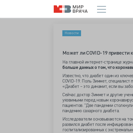
Новости
Может ли COVID-19 привести к
На главной интернет-странице журн
больше данных о том, что корона
Известно, что диабет один из ключе
COVID-19. Поль Зиммет, специалист 
«Диабет – это динамит, если вы заб
Сейчас доктор Зиммет и другие учен
уязвимыми перед новым коронавирусо
пациентов. "Две пандемии столкнулис
пандемию сахарного диабета.
Исследователи основываются на том,
развился диабет после инфицировани
госпитализированных с экстремальн