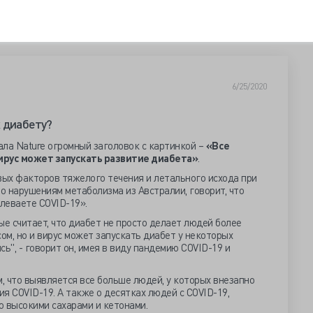
6/25/2020
 диабету?
ала Nature огромный заголовок с картинкой –
«Все
вирус может запускать развитие диабета»
.
вых факторов тяжелого течения и летального исхода при
по нарушениям метаболизма из Австралии, говорит, что
олеваете COVID-19».
ые считает, что диабет не просто делает людей более
м, но и вирус может запускать диабет у некоторых
ь", - говорит он, имея в виду пандемию COVID-19 и
 что выявляется все больше людей, у которых внезапно
я COVID-19. А также о десятках людей с COVID-19,
о высокими сахарами и кетонами.