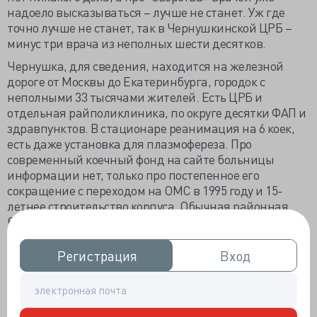
надоело высказываться – лучше не станет. Уж где
точно лучше не станет, так в Чернушкинской ЦРБ –
минус три врача из неполных шести десятков.
Чернушка, для сведения, находится на железной
дороге от Москвы до Екатеринбурга, городок с
неполными 33 тысячами жителей. Есть ЦРБ и
отдельная райполиклиника, по округе десятки ФАП и
здравпунктов. В стационаре реанимация на 6 коек,
есть даже установка для плазмофереза. Про
современный коечный фонд на сайте больницы
информации нет, только про постепенное его
сокращение с переходом на ОМС в 1995 году и 15-
летнее строительство корпуса. Обычная районная
больница с типичными проблемами и бурной
жизнедеятельностью.
Регистрация
Регистрация
Вход
Вход
В конце ноября 2024 года на операционном столе
погибла беременная. Дело не новое – гибель
беременной с кровотечением, с фатальностью
которого не справиться даже самым-самым