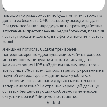
следствия дело на трёх специалистов передали в суд.
Приговор на фоне активной борьбы государства за
повышение рождаемости не будет мягким, это же не
деньги из бюджета ОМС главврачу выводить. Да и
Следком пообещал народу усилить противодействие
ятрогенным преступлениям медработников, повысив
частоту передачи дел в суд на фоне снижения частоты
жалоб.
Женщина погибла. Судьбы трёх врачей,
непреднамеренно «дрогнувшими рукой» в процессе
инвазивной манипуляции, покатились под откос.
Администрация ЦРБ найдёт им замену, ведь трое -
всего лишь 5% от всех. Вопрос: зарегистрированные в
научной литературе и медицинских учебниках
осложнения инвазивных и других вмешательств
теперь вне закона? Не страшно карающей деснице
остаться без действующих сообразно клинической
ситуации врачей? Видимо, не страшно…