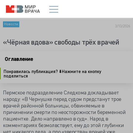
Новости
3/13/2026
«Чёрная вдова» свободы трёх врачей
Оглавление
Понравилась публикация? ⬇️Нажмите на кнопку
поделиться
Пермское подразделение Следкома докладывает
народу: «В Чернушке перед судом предстанут трое
врачей районной больницы, обвиняемые в
причинении смерти по неосторожности беременной
пациентке. Дело направлено в суд». Народ в
комментариях безмолвствует, ему до этой глубинки
нет никакого дела, а про «зверства» врачей уже