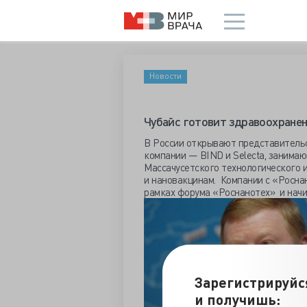
Новости
Чубайс готовит здравоохране
В России открывают представитель
компании — BIND и Selecta, занима
Массачусетского технологического 
и нановакцинам. Компании с «Росна
рамках форума «Роснанотех» и начи
Зарегистрируйс
и получишь: