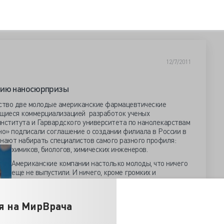
12/7/2011
нию наносюрпризы
ство две молодые американские фармацевтические
ющиеся коммерциализацией разработок ученых
института и Гарвардского университета по нанолекарствам
но» подписали соглашение о создании филиала в России в
нают набирать специалистов самого разного профиля:
химиков, биологов, химических инженеров.
Американские компании настолько молоды, что ничего
еще не выпустили. И ничего, кроме громких и
многообещающих реляций, не было. Компания BIND
занимается разработкой нанолекарств на основе
препарата Accurins (BIND-014), объявленного как
я на МирВрача
«эффективный химиотерапевтический агент лечения
рака», испытания не завершены, и что в результате