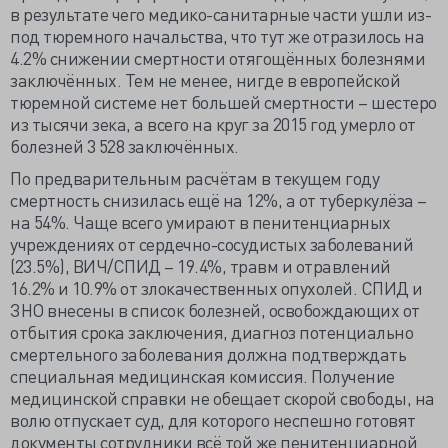
в результате чего медико-санитарные части ушли из-
под тюремного начальства, что тут же отразилось на
4.2% снижении смертности отягощённых болезнями
заключённых. Тем не менее, нигде в европейской
тюремной системе нет большей смертности – шестеро
из тысячи зека, а всего на круг за 2015 год умерло от
болезней 3 528 заключённых.
По предварительным расчётам в текущем году
смертность снизилась ещё на 12%, а от туберкулёза –
на 54%. Чаще всего умирают в пенитенциарных
учреждениях от сердечно-сосудистых заболеваний
(23.5%), ВИЧ/СПИД – 19.4%, травм и отравлений
16.2% и 10.9% от злокачественных опухолей. СПИД и
ЗНО внесены в список болезней, освобождающих от
отбытия срока заключения, диагноз потенциально
смертельного заболевания должна подтверждать
специальная медицинская комиссия. Получение
медицинской справки не обещает скорой свободы, на
волю отпускает суд, для которого неспешно готовят
документы сотрудники всё той же пенитенциарной