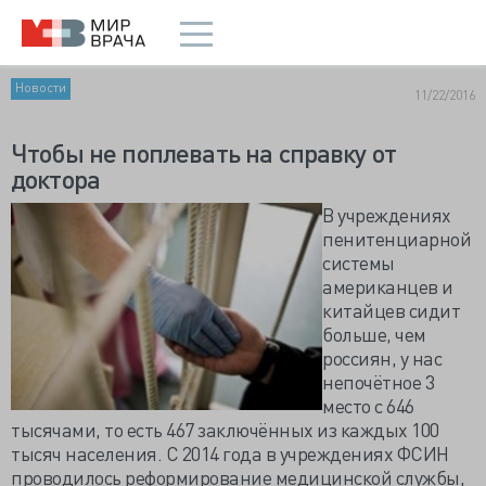
Новости
11/22/2016
Чтобы не поплевать на справку от
доктора
В учреждениях
пенитенциарной
системы
американцев и
китайцев сидит
больше, чем
россиян, у нас
непочётное 3
место с 646
тысячами, то есть 467 заключённых из каждых 100
тысяч населения. С 2014 года в учреждениях ФСИН
проводилось реформирование медицинской службы,