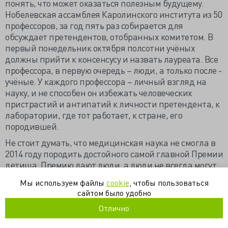
понять, что может оказаться полезным будущему.
Нобелевская ассамблея Каролинского института из 50
профессоров, за год пять раз собирается для
обсуждает претендентов, отобранных комитетом. В
первый понедельник октября полсотни учёных
должны прийти к консенсусу и назвать лауреата. Все
профессора, в первую очередь – люди, а только после -
учёные. У каждого профессора – личный взгляд на
науку, и не способен он избежать человеческих
пристрастий и антипатий к личности претендента, к
лаборатории, где тот работает, к стране, его
породившей.
Не стоит думать, что медицинская наука не смогла в
2014 году породить достойного самой главной Премии
детища. Премию дают люди, а люди не всегда могут
выбрать главное из второстепенного. Остаётся
Мы используем файлы
cookie
, чтобы пользоваться
надежда на будущее: в следующем году точно
сайтом было удобно
выберут самое важное, что даст толчок, что откроет
Отлично
новые миры…