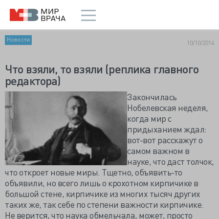
Новости
10/10/2014
Что взяли, то взяли (реплика главного
редактора)
Закончилась
Нобелевская неделя,
когда мир с
придыханием ждал:
вот-вот расскажут о
самом важном в
науке, что даст толчок,
что откроет новые миры. Тщетно, объявить-то
объявили, но всего лишь о крохотном кирпичике в
большой стене, кирпичике из многих тысяч других
таких же, так себе по степени важности кирпичике.
Не верится, что наука обмельчала, может, просто