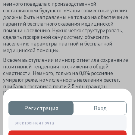
немного поведала о производственной
составляющей будущего. «Наши совместные усилия
должны быть направлены не только на обеспечение
гарантий бесплатного оказания медицинской
помощи населению. Нужно четко структурировать,
сделать прозрачной саму систему, объяснить
населению параметры платной и бесплатной
медицинской помощи».
В своем выступлении министр отметила сохранение
позитивной тенденция по снижению общей
смертности. Немного, только на 0,8% россияне
умирают реже, но численность населения растёт,
прибавка составила почти 2,5 млн граждан.
Внедряемая повсеместно трёхуровневая система
родовспоможения решает поставленную перед ней
задачу - младенческая смертность снижается, в
Регистрация
Регистрация
Вход
Вход
среднем по стране 8,5 на тысячу родившихся
живыми, где-то выше, где-то ниже. «Этого
показателя мы планировали достигнуть только к 2017
году», - сообщила Вероника Игоревна. Порадуемся за