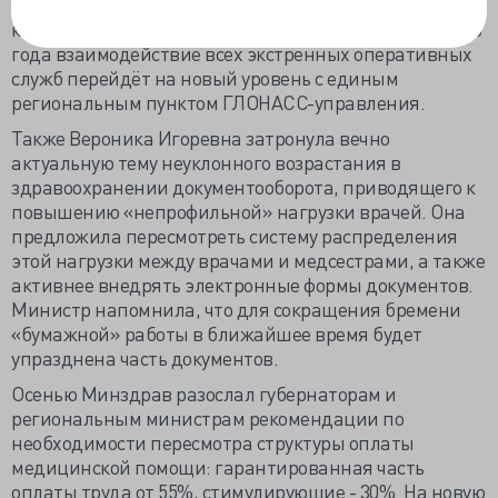
что президентская планка ВМП для 750 тыс. больных
к 2017 году будет преодолена. В первом квартале 2015
года взаимодействие всех экстренных оперативных
служб перейдёт на новый уровень с единым
региональным пунктом ГЛОНАСС-управления.
Также Вероника Игоревна затронула вечно
актуальную тему неуклонного возрастания в
здравоохранении документооборота, приводящего к
повышению «непрофильной» нагрузки врачей. Она
предложила пересмотреть систему распределения
этой нагрузки между врачами и медсестрами, а также
активнее внедрять электронные формы документов.
Министр напомнила, что для сокращения бремени
«бумажной» работы в ближайшее время будет
упразднена часть документов.
Осенью Минздрав разослал губернаторам и
региональным министрам рекомендации по
необходимости пересмотра структуры оплаты
медицинской помощи: гарантированная часть
оплаты труда от 55%, стимулирующие - 30%. На новую