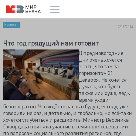
Новости
12/19/2014
Что год грядущий нам готовит
В предновогодние
дни очень хочется
знать, что там за
горизонтом 31
декабря. Не хочется
думать, что будет
также или хуже, ведь
время уходит
безвозвратно. Что ждёт отрасль в будущем году, уже
говорили не раз, и детально, и глобально, но всё-таки
хочется углубиться и расширить. Министр Вероника
Скворцова приняла участие в семинаре-совещании
по вопросам социального развития регионов, где