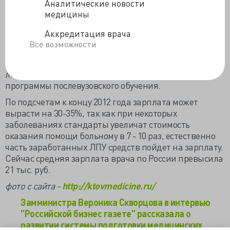
Аналитические новости
С 2016 года вводится аккредитация медицинских
медицины
работников с внедрением индивидуального листа
допуска. К примеру, в ординатуре обучился только
Аккредитация врача
аппендэктомии, для применения на практике других
Все возможности
операций необходимо пройти дополнительное
обучение. Все вновь освоенное будет включаться в
лист допуска. Для чего будут обновлены все
программы послевузовского обучения.
По подсчетам к концу 2012 года зарплата может
вырасти на 30-35%, так как при некоторых
заболеваниях стандарты увеличат стоимость
оказания помощи больному в 7 - 10 раз, естественно
часть заработанных ЛПУ средств пойдет на зарплату.
Сейчас средняя зарплата врача по России превысила
21 тыс. руб.
фото с сайта -
http://ktovmedicine.ru/
Замминистра Вероника Скворцова в интервью
"Российской бизнес газете" рассказала о
развитии системы подготовки медицинских