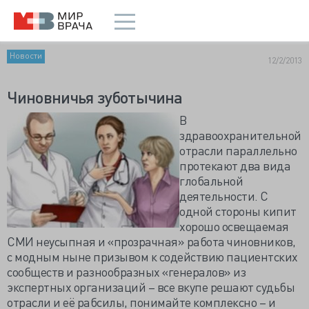
Новости
12/2/2013
Чиновничья зуботычина
В
здравоохранительной
отрасли параллельно
протекают два вида
глобальной
деятельности. С
одной стороны кипит
хорошо освещаемая
СМИ неусыпная и «прозрачная» работа чиновников,
с модным ныне призывом к содействию пациентских
сообществ и разнообразных «генералов» из
экспертных организаций – все вкупе решают судьбы
отрасли и её рабсилы, понимайте комплексно – и