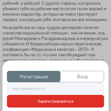
рабочей, и рабской. С другой стороны, натурально
убивают себя на рабочем месте сотни тысяч врачей и
миллион медсестёр, которых активно третируют
первые, считающие себя элитарными всё знающими.
Не выработав за годы трудов критериев понятия
«качество медицинской помощи», тем не менее, под
рукой Минздрава и Росздравнадзора в очередной раз
собирается VI Всероссийская научно-практическая
конференция «Медицина и качество – 2013». И
поплевать бы на то, что они там обсуждают про
неизвестное и поэтому, совершенно субъективное и
эфимерное, если бы участники мероприятия не
выносили на всеобщее обозрение «порочащие»,
причём совершенно необосновано, сведения о
Регистрация
Регистрация
Вход
Вход
трудовой деятельности медиков.
Пока непостоянный руководитель Росздравнадзора –
врио Мурашко пооткровенничал, что возросло «число
жалоб от граждан на некачественное оказание
Зарегистрироваться
медицинской помощи и неудовлетворительное