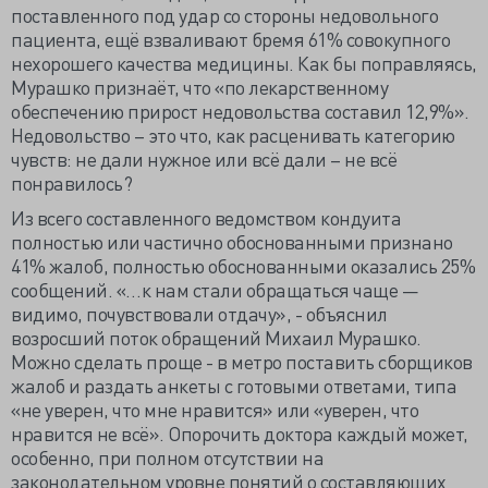
поставленного под удар со стороны недовольного
пациента, ещё взваливают бремя 61% совокупного
нехорошего качества медицины. Как бы поправляясь,
Мурашко признаёт, что «по лекарственному
обеспечению прирост недовольства составил 12,9%».
Недовольство – это что, как расценивать категорию
чувств: не дали нужное или всё дали – не всё
понравилось?
Из всего составленного ведомством кондуита
полностью или частично обоснованными признано
41% жалоб, полностью обоснованными оказались 25%
сообщений. «…к нам стали обращаться чаще —
видимо, почувствовали отдачу», - объяснил
возросший поток обращений Михаил Мурашко.
Можно сделать проще - в метро поставить сборщиков
жалоб и раздать анкеты с готовыми ответами, типа
«не уверен, что мне нравится» или «уверен, что
нравится не всё». Опорочить доктора каждый может,
особенно, при полном отсутствии на
законодательном уровне понятий о составляющих