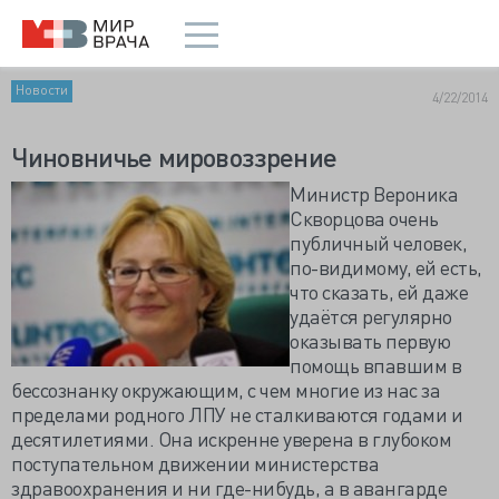
Новости
4/22/2014
Чиновничье мировоззрение
Министр Вероника
Скворцова очень
публичный человек,
по-видимому, ей есть,
что сказать, ей даже
удаётся регулярно
оказывать первую
помощь впавшим в
бессознанку окружающим, с чем многие из нас за
пределами родного ЛПУ не сталкиваются годами и
десятилетиями. Она искренне уверена в глубоком
поступательном движении министерства
здравоохранения и ни где-нибудь, а в авангарде