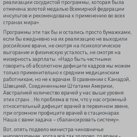
реализации сосудистой программы, которая была
отмечена золотой медалью Всемирной федерации
инсультов и рекомендована к применению во всех
странах мира».
Программы эти так бы и остались просто бумажками,
если бы ежедневно на их реализацию не выходили
российские врачи, не смотря на психологическое
выгорание и физическую усталость, не смотря на
мизерность зарплаты. «Надо быть честными:
говорить об абсолютном дефиците кадров мы можем
только применительно к средним медицинским
работникам, но не к врачам. В сравнении с Канадой,
Швецией, Соединенными Штатами Америки,
Австралией количество врачей у нас выше уровня
этих стран…Но проблема в том, что у нас огромный
относительный дефицит врачей в первичном звене,
при огромном профиците врачей в стационарах.
Наша с вами задача – сбалансировать систему».
Вот, опять подвело министра чиновничье
мировоззрение, когда всё так здорово, то врачи -