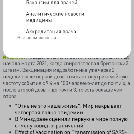
помогают не попасть в больницу и не умереть,
Вакансии для врачей
поэтому иммунная профилактика распространена на
Аналитические новости
категории хронических больных и беременных, где-то
медицины
вакцинируют и подростков.
Для успокоения медицинских работников
Аккредитация врача
британские учёные опубликовали статистику
Все возможности
заражения членов семей, работавших с
коронавирусными пациентами
шотландских
медиков
. Правда, анализ охватил конец прошлого до
начала марта 2021, когда свирепствовал британский
штамм. Вакцинация медработника уже через 2
недели после первой дозы снижает внутрисемейную
частоту события с 9,4 на 100 человеко-лет до почти 6, а
после второй дозы – до почти 3, то есть больше чем
втрое.
"Отныне это наша жизнь". Мир накрывает
четвертая волна эпидемии
В Минздраве оценили первую в мире полную
отмену ковид-ограничений
Effect of Vaccination on Transmission of SARS-