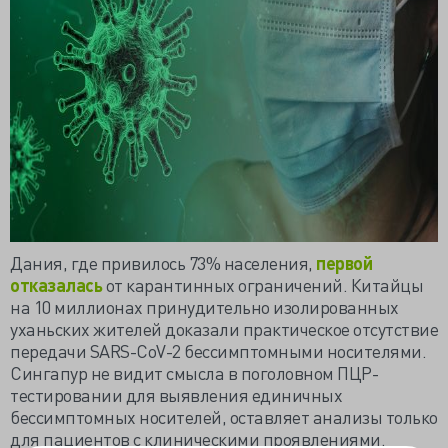
Дания, где привилось 73% населения,
первой
отказалась
от карантинных ограничений. Китайцы
на 10 миллионах принудительно изолированных
уханьских жителей доказали практическое отсутствие
передачи SARS-CoV-2 бессимптомными носителями.
Сингапур не видит смысла в поголовном ПЦР-
тестировании для выявления единичных
бессимптомных носителей, оставляет анализы только
для пациентов с клиническими проявлениями.