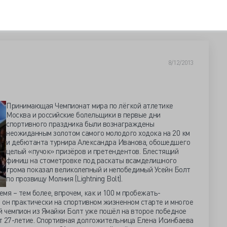
8/12/2013
Принимающая Чемпионат мира по лёгкой атлетике
Москва и российские болельщики в первые дни
спортивного праздника были вознаграждены
неожиданным золотом самого молодого ходока на 20 км
и дебютанта турнира Александра Иванова, обошедшего
целый «пучок» призёров и претендентов. Блестящий
финиш на стометровке под раскаты всамделишного
грома показал великолепный и непобедимый Усейн Болт
по прозвищу Молния (Lightning Bolt).
емя – тем более, впрочем, как и 100 м пробежать-
, он практически на спортивном жизненном старте и многое
 чемпион из Ямайки Болт уже пошёл на второе победное
т 27-летие. Спортивная долгожительница Елена Исинбаева