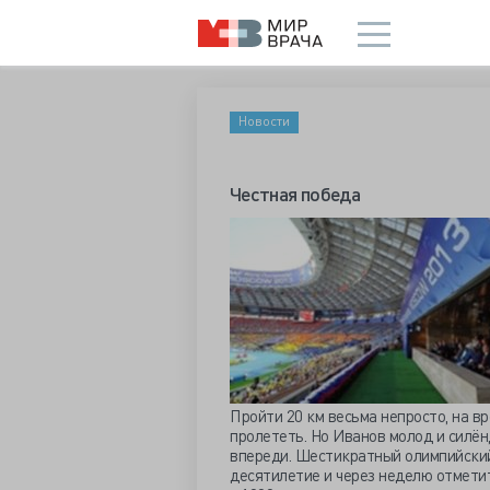
Новости
Честная победа
Пройти 20 км весьма непросто, на вр
пролететь. Но Иванов молод и силён
впереди. Шестикратный олимпийский
десятилетие и через неделю отмети