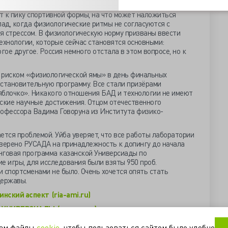
ну расписываются индивидуальные физиологические ритмы.
т к пику спортивной формы, на что может наложиться
ад, когда физиологические ритмы не согласуются с
я стрессом. В физиологическую норму призваны ввести
хнологии, которые сейчас становятся основными:
гое другое. Россия немного отстала в этом вопросе, но к
 риском «физиологической ямы» в день финальных
сстановительную программу. Все стали призёрами
яблочко». Никакого отношения БАД и технологии не имеют
йские научные достижения. Отцом отечественного
рофессора Вадима Говоруна из Института физико-
ется проблемой. Уйба уверяет, что все работы лаборатории
оверено РУСАДА на принадлежность к допингу до начала
нговая программа казанской Универсиады по
 игры, для исследования были взяты 950 проб.
 спортсменами не было. Очень хочется опять стать
державы.
ский аспект (ria-ami.ru)
УНИВЕРСИАДЫ (www.rg.ru)
олото Иванова и супершоу Болта
уем файлы
cookie
, чтобы пользоваться сайтом было удобно