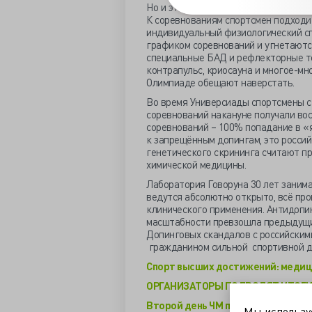
Но и это не всё. Каждому спортсме
К соревнованиям спортсмен подходи
индивидуальный физиологический сп
графиком соревнований и угнетаютс
специальные БАД и рефлекторные те
контрапульс, криосауна и многое-мно
Олимпиаде обещают наверстать.
Во время Универсиады спортсмены с
соревнований накануне получали во
соревнований – 100% попадание в «
к запрещённым допингам, это росси
генетического скрининга считают п
химической медицины.
Лаборатория Говоруна 30 лет занима
ведутся абсолютно открыто, всё пр
клинического применения. Антидопи
масштабности превзошла предыдущие
Допинговых скандалов с российскими
гражданином сильной спортивной 
Спорт высших достижений: медицин
ОРГАНИЗАТОРЫ ПОДВОДЯТ ИТОГИ 
Второй день ЧМ подарил Москве з
Мы использ