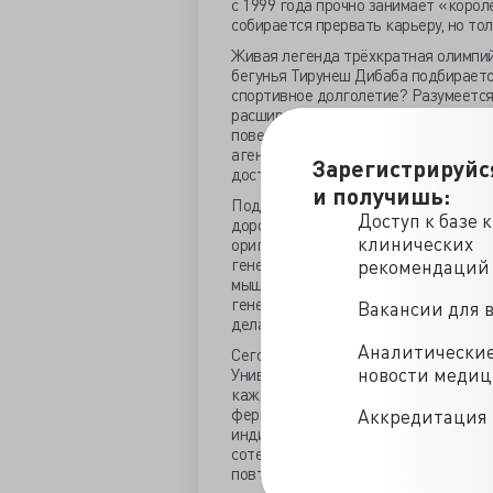
с 1999 года прочно занимает «короле
собирается прервать карьеру, но тол
Живая легенда трёхкратная олимпий
бегунья Тирунеш Дибаба подбираетс
спортивное долголетие? Разумеется, 
расширенном заседании коллегии Ф
поведал руководитель Агентства Вл
агентство отвечает за медицинское
Зарегистрируйс
достижений.
и получишь:
Подготовка спортсменов к междуна
Доступ к базе 
дорогой процесс. Для обеспечения у
клинических
оригинальные методики. Спортивный
генетическом исследовании: о потен
рекомендаций
мышечной систем судят исключительн
генетический скрининг позволяет то
Вакансии для 
делать усейнов болтов.
Аналитически
Сегодня сборная страны обновляется
новости меди
Универсиаду демонстрирует эффектив
каждого спортсмена определяют кон
ферменты, гормоны, аминокислоты. 
Аккредитация 
индивидуальную пищевую добавку, к
сотен проверенных, доводя его до 
повторяют и комплекс меняют.