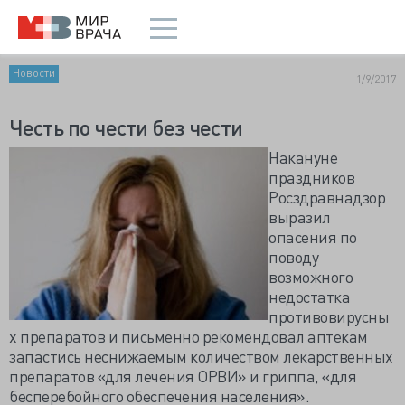
Новости
1/9/2017
Честь по чести без чести
Накануне
праздников
Росздравнадзор
выразил
опасения по
поводу
возможного
недостатка
противовирусны
х препаратов и письменно рекомендовал аптекам
запастись неснижаемым количеством лекарственных
препаратов «для лечения ОРВИ» и гриппа, «для
бесперебойного обеспечения населения».