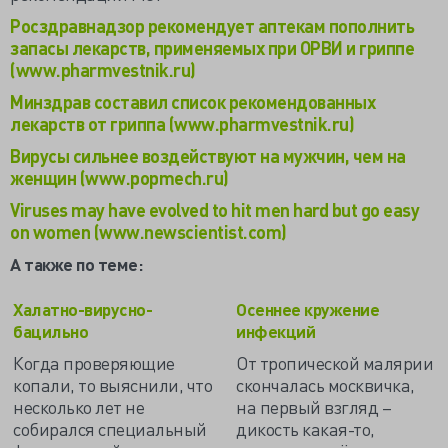
Росздравнадзор рекомендует аптекам пополнить
запасы лекарств, применяемых при ОРВИ и гриппе
(www.pharmvestnik.ru)
Минздрав составил список рекомендованных
лекарств от гриппа (www.pharmvestnik.ru)
Вирусы сильнее воздействуют на мужчин, чем на
женщин (www.popmech.ru)
Viruses may have evolved to hit men hard but go easy
on women (www.newscientist.com)
А также по теме:
Халатно-вирусно-
Осеннее кружение
бацильно
инфекций
Когда проверяющие
От тропической малярии
копали, то выяснили, что
скончалась москвичка,
несколько лет не
на первый взгляд –
собирался специальный
дикость какая-то,