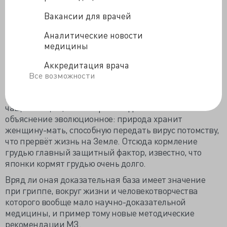
Лондонского университета попытались объяснить,
почему инфекции для мужчин фатальнее и течение
Вакансии для врачей
заболеваний тяжелее.
Аналитические новости
В доказательствах решено было не опираться на
медицины
типовые гендерные различия типа гормонов и
состояния иммунитета, за основу взяли сугубо
Аккредитация врача
животную модель - инициирующий лейкоз
Все возможности
лимфотропный Т-клеточный вирус. Если в Японии
мужчины болеют лимфопролиферативным процессом
чаще женщин, то на Карибах одинаково. Главное
объяснение эволюционное: природа хранит
женщину-мать, способную передать вирус потомству,
что прервёт жизнь на Земле. Отсюда кормление
грудью главный защитный фактор, известно, что
японки кормят грудью очень долго.
Вряд ли оная доказательная база имеет значение
при гриппе, вокруг жизни и человекотворчества
которого вообще мало научно-доказательной
медицины, и пример тому новые методические
рекомендации МЗ.