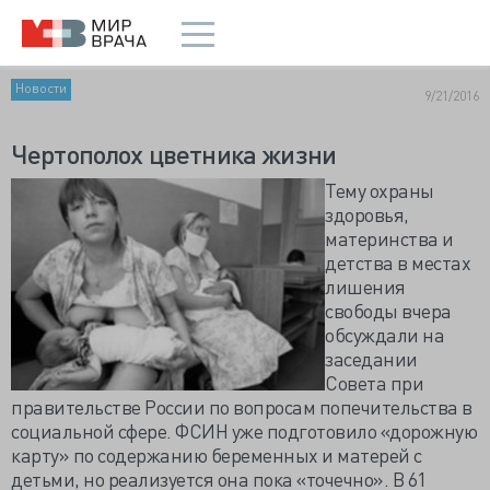
Новости
9/21/2016
Чертополох цветника жизни
Тему охраны
здоровья,
материнства и
детства в местах
лишения
свободы вчера
обсуждали на
заседании
Совета при
правительстве России по вопросам попечительства в
социальной сфере. ФСИН уже подготовило «дорожную
карту» по содержанию беременных и матерей с
детьми, но реализуется она пока «точечно». В 61