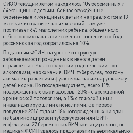
СИЗО текущим летом находилось 104 беременных и
64 женщины с детьми. Сейчас осуждённые
беременные и женщины с детьми направляются в 13
женских исправительных колоний, там уже
проживает 643 малолетних ребёнка, общее число
отбывающих наказание в местах лишения свободы
россиянок за год сократилось на 10%.
По данным ФСИН, на уровне и структуре
заболеваемости рожденных в неволе детей
отражается неблагополучный родительский фон:
алкоголизм, наркомания, ВИЧ, туберкулёз; поэтому
аномалии развития и функциональные нарушения у
детей норма. По последнему отчёту, всего 11%
новорожденных были здоровы, 23% - с врождённой
хронической патологией, а 1% с тяжелейшими
инвалидизирующими аномалиями. За первое
полугодие 2016 года из 186 новорожденных ни один
не был инфицирован туберкулезом или ВИЧ-
инфекцией, 27 беременных ВИЧ-инфицированы, но
медикам ФСИН удалось предотвратить вертикальную