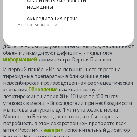
«Видя повышенный спрос, фарминдустрия очень
медицины
гибко реагирует возрастающими объёмами
Аккредитация врача
производства, поставляются субстанции,
Все возможности
производственный цикл любого завода охватывает
формирование запасов до полугода в виде расходных
материалов. Соответственно, видя эту ситуацию, они
достаточно быстро увеличивают выпуск, наращивают
объём и ликвидируют дефицит», - поделился
информацией
замминистра Сергей Глаголев.
И первый пошёл: «Из-за повышенного спроса на
тиреоидные препараты» в ближайшие дни
новосибирская производственная фармацевтическая
компания
Обновление
начинает выпуск
левотироксина натрия 50 и 100 мкг по 500 тысяч
упаковок в месяц. «Впоследствии при необходимости
мы готовы выпускать до 1 млн упаковок в месяц.
Мощностей Renewal достаточно, чтобы закрыть
потребность в этом лекарственном препарате всех
аптек России», -
заверил
исполнительный директор
Renewal Владимир Гречкин.