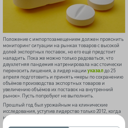
Положение с импортозамещением должен прояснить
мониторинг ситуации на рынках товаров с высокой
долей экспортных поставок, но его ещё предстоит
наладить. Пока же можно только радоваться, что
двухлетняя пандемия натренировала нас стоически
переносить лишения, а лидер нации
указал
до 25
апреля подготовить и принять «меры по сохранению
объёмов производства экспортных товаров и
увеличению объёмов их поставок на внутренний
рынок». Пусть попробуют не выполнить.
Прошлый год был урожайным на клинические
исследования, уступив лидерство только 2012, когда
начали 915 РКИ. АОКИ назвала 2021 год «у
ходящей
натурой
», осталось проверить, как будут держать