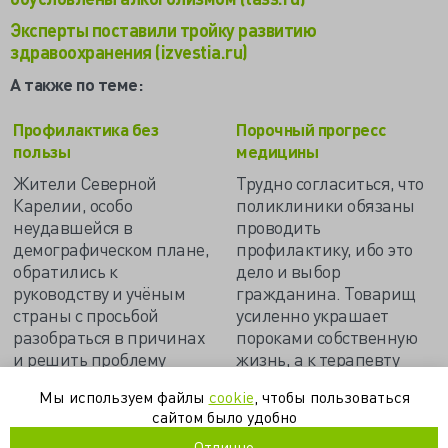
Эксперты поставили тройку развитию
здравоохранения (izvestia.ru)
А также по теме:
Профилактика без
Порочный прогресс
пользы
медицины
Жители Северной
Трудно согласиться, что
Карелии, особо
поликлиники обязаны
неудавшейся в
проводить
демографическом плане,
профилактику, ибо это
обратились к
дело и выбор
руководству и учёным
гражданина. Товарищ
страны с просьбой
усиленно украшает
разобраться в причинах
пороками собственную
и решить проблему
жизнь, а к терапевту
безвременной смерти
приходит, когда совсем
Мы используем файлы
cookie
, чтобы пользоваться
отцов и детей…
прижмёт, но отпустит
сайтом было удобно
болячка, и опять
продолжил куролесить…
Отлично