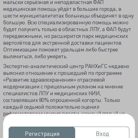
мальски серьёзная и неподвластная ФАП
медицинская помощь уйдёт в большие города, в
шести муниципалитетах больницы объединят в одну
большую. Всю специализированную помощь можно
будет получить только в областных ЛПУ, а ФАП будут
передвижными, но расширится парк медицинских
вертолётов для экстренной доставки пациентов.
Оптимизации поможет уральцам либо быстрее
вылечиться, либо умереть.
Экспертно-аналитический центр РАНХиГС недавно
выяснил отношение к прошедшей по программе
«Развитие здравоохранения» отраслевой
модернизации с прицельным уклоном на мнение
специалистов ЛПУ и медицинских НИИ,
составлявших 80% опрошенной когорты. Только
каждый седьмой положительно оценил
реформаторские усилия власти, каждый пятый не
заметил значимых подвижек, а каждый десятый
проставил низший балл, но половина склонна
Регистрация
Регистрация
Вход
Вход
находить плохое и хорошее.