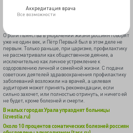
половина из злоупотребляющего алкоголем
Аккредитация врача
«мужского работающего населения». Сергей Бойцов
Все возможности
дополнил, что на долю алкоголя приходится четверть
мужской и 15% женской смертности.
О роли пьянства в укорочении жизни россиян говорят
уже не один век, и Пётр Первый был в этом деле не
первым. Только раньше, при царизме, профилактику
не рассматривали как общественное деяние, а
исключительно как личное устремление к
оздоровлению личной и семейной жизни. С подачи
советских деятелей здравоохранения профилактику
заболеваний возложили на врачей, а целевая
аудитория может принять рекомендации, если
сильно захочет, или полностью отринуть, и ничего ей
не будет, кроме болезней и смерти.
В малых городах Урала упразднят больницы
(izvestia.ru)
Около 10 процентов соматических болезней россиян
обусловлены алкоголизмом (tass.ru)