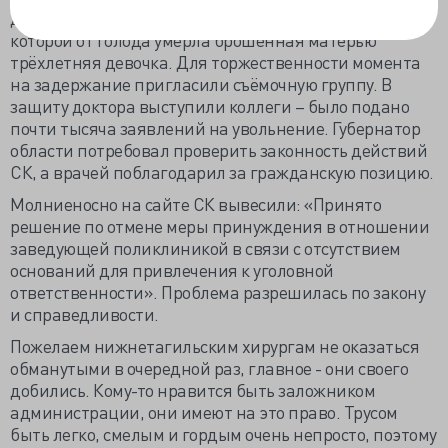
детской поликлиники Тамару Пермякову, на участке
которой от голода умерла брошенная матерью
трёхлетняя девочка. Для торжественности момента
на задержание пригласили съёмочную группу. В
защиту доктора выступили коллеги – было подано
почти тысяча заявлений на увольнение. Губернатор
области потребовал проверить законность действий
СК, а врачей поблагодарил за гражданскую позицию.
Молниеносно на сайте СК вывесили: «Принято
решение по отмене меры принуждения в отношении
заведующей поликлиникой в связи с отсутствием
оснований для привлечения к уголовной
ответственности». Проблема разрешилась по закону
и справедливости.
Пожелаем нижнетагильским хирургам не оказаться
обманутыми в очередной раз, главное - они своего
добились. Кому-то нравится быть заложником
администрации, они имеют на это право. Трусом
быть легко, смелым и гордым очень непросто, поэтому