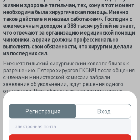
жизни и здоровье тагильчан, тех, кому в тот момент
необходима была хирургическая помощь. Именно
такое действие я и назвал саботажем». Господин с
ежемесячным доходом в 388 тысяч рублей не знает,
что отвечают за организацию медицинской помощи
чиновники, а врачи должны профессионально
выполнять свои обязанности, что хирурги и делали
из последних сил.
Нижнетагильский хирургический коллапс близок к
разрешению. Пятеро хирургов ГКБ№1 после общения
с членами министерской комиссии забрали
заявления об увольнении, ждут решения одного
отпускника. Всем обещано за два летних месяца
выплатить стимулирующие, а осенью на подмогу
примут на работу двух хирургов. Видимо, такой
Регистрация
Регистрация
Вход
Вход
результат докторам подходит, ведь демарш они
устроили не из «классовых противоречий», а за
справедливую оценку труда.
И стали примером для тех, кому уже невозможно жить