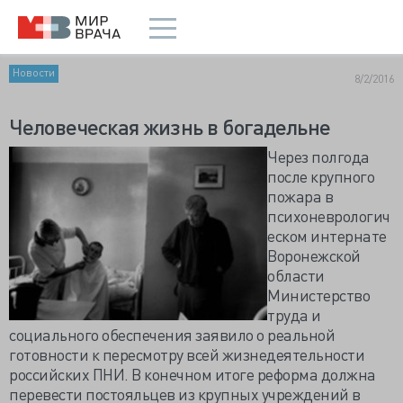
Новости
8/2/2016
Человеческая жизнь в богадельне
Через полгода
после крупного
пожара в
психоневрологич
еском интернате
Воронежской
области
Министерство
труда и
социального обеспечения заявило о реальной
готовности к пересмотру всей жизнедеятельности
российских ПНИ. В конечном итоге реформа должна
перевести постояльцев из крупных учреждений в