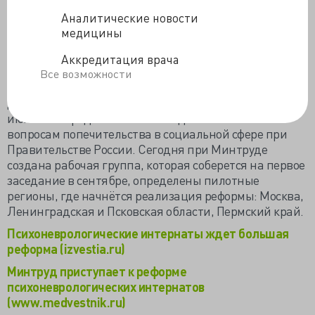
потому, что некуда идти. Планируется создать
Аналитические новости
систему поддержки и адаптации «выпускников» ПНИ
медицины
с дифференцированным подходом в зависимости от
степени реальной дееспособности.
Аккредитация врача
Все эти проблемы должно решить изменение
Все возможности
нормативно-правовой базы, на основе которой
действуют интернаты. Проект «дорожной карты» в
июне был представлен на заседании Совета по
вопросам попечительства в социальной сфере при
Правительстве России. Сегодня при Минтруде
создана рабочая группа, которая соберется на первое
заседание в сентябре, определены пилотные
регионы, где начнётся реализация реформы: Москва,
Ленинградская и Псковская области, Пермский край.
Психоневрологические интернаты ждет большая
реформа (izvestia.ru)
Минтруд приступает к реформе
психоневрологических интернатов
(www.medvestnik.ru)