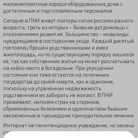
малокомплектные хорошо оборудованные дома с
достаточным и подготовленным персоналом.
Сегодня в ПНИ живут полторы сотни россиян разного
возраста, треть из которых – бывшие детдомовцы с
отклонениями развития. Большинство – инвалиды,
нуждающиеся в постороннем уходе. Каждый десятый
постоялец брошен родственниками и имел
жилплощадь, но по существующему порядку лишился
её, так как собственник жилья не может рассчитывать
на койко-место в богадельне. При улучшении
состояния они тоже остаются на попечении
государства до самой смерти, как и одинокие,
поскольку на утраченную недвижимость
родственники их забирать не желают. В ПНИ
проживают, нагоняя страх на стариков,
обремененные болезнями и одиночеством бывшие
заключенные и прошедшие принудительное лечение.
Интернат не пенитенциарное учреждение, но законы
существования мало чем отличаются: