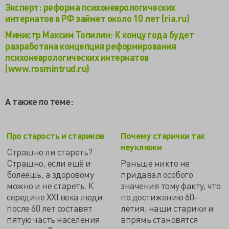
Эксперт: реформа психоневрологических
интернатов в РФ займет около 10 лет (ria.ru)
Министр Максим Топилин: К концу года будет
разработана концепция реформирования
психоневрологических интернатов
(www.rosmintrud.ru)
А также по теме:
Про старость и стариков
Почему старички так
неуклюжи
Страшно ли стареть?
Страшно, если ещё и
Раньше никто не
болеешь, а здоровому
придавал особого
можно и не стареть. К
значения тому факту, что
середине ХХI века люди
по достижению 60-
после 60 лет составят
летия, наши старики и
пятую часть населения
впрямь становятся